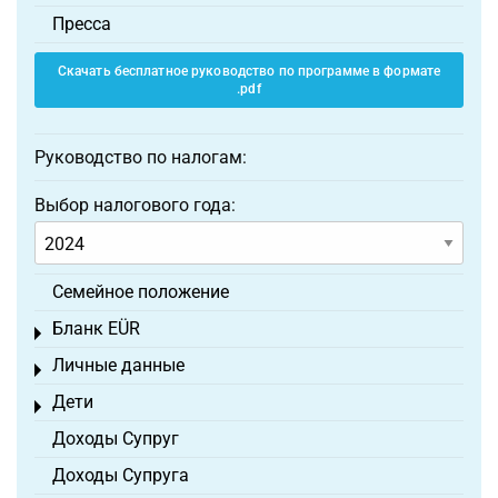
Пресса
Скачать бесплатное руководство по программе в формате
.pdf
Руководство по налогам:
Выбор налогового года:
Семейное положение
Бланк EÜR
Toggle menu
Личные данные
Toggle menu
Дети
Toggle menu
Доходы Супруг
Доходы Супруга