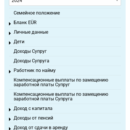
Семейное положение
Бланк EÜR
Toggle menu
Личные данные
Toggle menu
Дети
Toggle menu
Доходы Супруг
Доходы Супруга
Работник по найму
Toggle menu
Компенсационные выплаты по замещению
заработной платы Супруг
Компенсационные выплаты по замещению
заработной платы Супруга
Доход с капитала
Toggle menu
Доходы от пенсий
Toggle menu
Доход от сдачи в аренду
Toggle menu