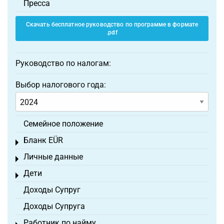
Пресса
Скачать бесплатное руководство по программе в формате
.pdf
Руководство по налогам:
Выбор налогового года:
Семейное положение
Бланк EÜR
Toggle menu
Личные данные
Toggle menu
Дети
Toggle menu
Доходы Супруг
Доходы Супруга
Работник по найму