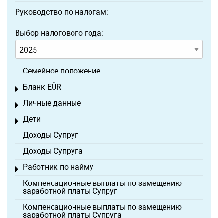
Руководство по налогам:
Выбор налогового года:
Семейное положение
Бланк EÜR
Toggle menu
Личные данные
Toggle menu
Дети
Toggle menu
Доходы Супруг
Доходы Супруга
Работник по найму
Toggle menu
Компенсационные выплаты по замещению
заработной платы Супруг
Компенсационные выплаты по замещению
заработной платы Супруга