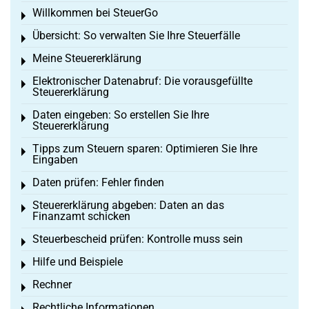
Willkommen bei SteuerGo
Toggle menu
Übersicht: So verwalten Sie Ihre Steuerfälle
Toggle menu
Meine Steuererklärung
Toggle menu
Elektronischer Datenabruf: Die vorausgefüllte
Toggle menu
Steuererklärung
Daten eingeben: So erstellen Sie Ihre
Toggle menu
Steuererklärung
Tipps zum Steuern sparen: Optimieren Sie Ihre
Toggle menu
Eingaben
Daten prüfen: Fehler finden
Toggle menu
Steuererklärung abgeben: Daten an das
Toggle menu
Finanzamt schicken
Steuerbescheid prüfen: Kontrolle muss sein
Toggle menu
Hilfe und Beispiele
Toggle menu
Rechner
Toggle menu
Rechtliche Informationen