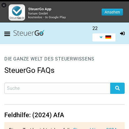
×
SteuerGo App
Ansehen
forium GmbH
kostenlos - In Google Play
22
DIE GANZE WELT DES STEUERWISSENS
SteuerGo FAQs
Feldhilfe: (2024) AfA