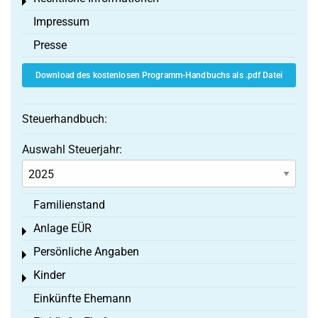
Toggle menu
Impressum
Presse
Download des kostenlosen Programm-Handbuchs als .pdf Datei
Steuerhandbuch:
Auswahl Steuerjahr:
Familienstand
Anlage EÜR
Toggle menu
Persönliche Angaben
Toggle menu
Kinder
Toggle menu
Einkünfte Ehemann