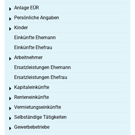
Anlage EÜR
Toggle menu
Persönliche Angaben
Toggle menu
Kinder
Toggle menu
Einkünfte Ehemann
Einkünfte Ehefrau
Arbeitnehmer
Toggle menu
Ersatzleistungen Ehemann
Ersatzleistungen Ehefrau
Kapitaleinkünfte
Toggle menu
Renteneinkünfte
Toggle menu
Vermietungseinkünfte
Toggle menu
Selbständige Tätigkeiten
Toggle menu
Gewerbebetriebe
Toggle menu