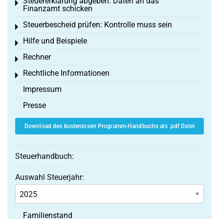
Steuererklärung abgeben: Daten an das
Toggle menu
Finanzamt schicken
Steuerbescheid prüfen: Kontrolle muss sein
Toggle menu
Hilfe und Beispiele
Toggle menu
Rechner
Toggle menu
Rechtliche Informationen
Toggle menu
Impressum
Presse
Download des kostenlosen Programm-Handbuchs als .pdf Datei
Steuerhandbuch:
Auswahl Steuerjahr:
Familienstand