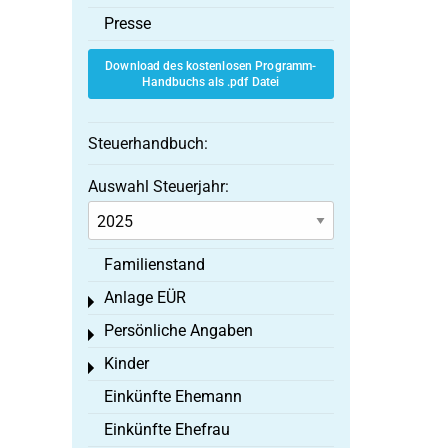
Presse
Download des kostenlosen Programm-
Handbuchs als .pdf Datei
Steuerhandbuch:
Auswahl Steuerjahr:
Familienstand
Anlage EÜR
Toggle menu
Persönliche Angaben
Toggle menu
Kinder
Toggle menu
Einkünfte Ehemann
Einkünfte Ehefrau