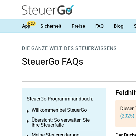
NEU
App
Sicherheit
Preise
FAQ
Blog
DIE GANZE WELT DES STEUERWISSENS
SteuerGo FAQs
Feldhi
SteuerGo Programmhandbuch:
Dieser 
Willkommen bei SteuerGo
Toggle menu
(2025)
Übersicht: So verwalten Sie
Toggle menu
Ihre Steuerfälle
Meine Steuererklärung
Der
Buchw