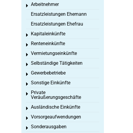
Arbeitnehmer
Toggle menu
Ersatzleistungen Ehemann
Ersatzleistungen Ehefrau
Kapitaleinkünfte
Toggle menu
Renteneinkünfte
Toggle menu
Vermietungseinkünfte
Toggle menu
Selbständige Tätigkeiten
Toggle menu
Gewerbebetriebe
Toggle menu
Sonstige Einkünfte
Toggle menu
Private
Toggle menu
Veräußerungsgeschäfte
Ausländische Einkünfte
Toggle menu
Vorsorgeaufwendungen
Toggle menu
Sonderausgaben
Toggle menu