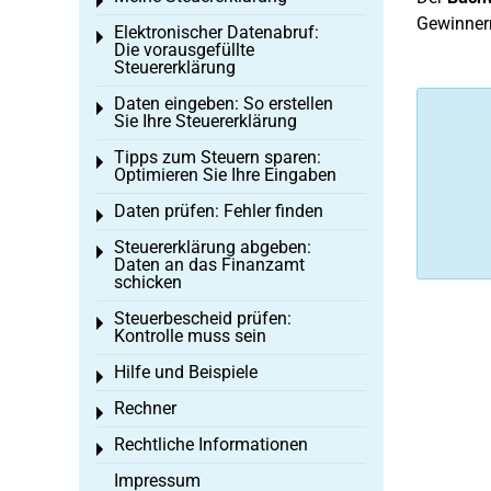
Toggle menu
Gewinner
Elektronischer Datenabruf:
Toggle menu
Die vorausgefüllte
Steuererklärung
Daten eingeben: So erstellen
Toggle menu
Sie Ihre Steuererklärung
Tipps zum Steuern sparen:
Toggle menu
Optimieren Sie Ihre Eingaben
Daten prüfen: Fehler finden
Toggle menu
Steuererklärung abgeben:
Toggle menu
Daten an das Finanzamt
schicken
Steuerbescheid prüfen:
Toggle menu
Kontrolle muss sein
Hilfe und Beispiele
Toggle menu
Rechner
Toggle menu
Rechtliche Informationen
Toggle menu
Impressum