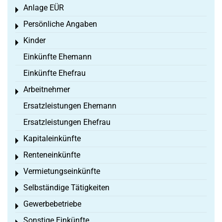
Anlage EÜR
Toggle menu
Persönliche Angaben
Toggle menu
Kinder
Toggle menu
Einkünfte Ehemann
Einkünfte Ehefrau
Arbeitnehmer
Toggle menu
Ersatzleistungen Ehemann
Ersatzleistungen Ehefrau
Kapitaleinkünfte
Toggle menu
Renteneinkünfte
Toggle menu
Vermietungseinkünfte
Toggle menu
Selbständige Tätigkeiten
Toggle menu
Gewerbebetriebe
Toggle menu
Sonstige Einkünfte