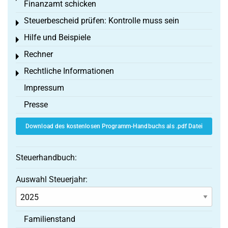
Finanzamt schicken
Steuerbescheid prüfen: Kontrolle muss sein
Toggle menu
Hilfe und Beispiele
Toggle menu
Rechner
Toggle menu
Rechtliche Informationen
Toggle menu
Impressum
Presse
Download des kostenlosen Programm-Handbuchs als .pdf Datei
Steuerhandbuch:
Auswahl Steuerjahr:
Familienstand