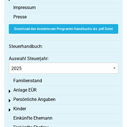
Impressum
Presse
Download des kostenlosen Programm-Handbuchs als .pdf Datei
Steuerhandbuch:
Auswahl Steuerjahr:
Familienstand
Anlage EÜR
Toggle menu
Persönliche Angaben
Toggle menu
Kinder
Toggle menu
Einkünfte Ehemann