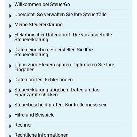
Willkommen bei SteuerGo
Toggle menu
Übersicht: So verwalten Sie Ihre Steuerfälle
Toggle menu
Meine Steuererklärung
Toggle menu
Elektronischer Datenabruf: Die vorausgefüllte
Toggle menu
Steuererklärung
Daten eingeben: So erstellen Sie Ihre
Toggle menu
Steuererklärung
Tipps zum Steuern sparen: Optimieren Sie Ihre
Toggle menu
Eingaben
Daten prüfen: Fehler finden
Toggle menu
Steuererklärung abgeben: Daten an das
Toggle menu
Finanzamt schicken
Steuerbescheid prüfen: Kontrolle muss sein
Toggle menu
Hilfe und Beispiele
Toggle menu
Rechner
Toggle menu
Rechtliche Informationen
Toggle menu