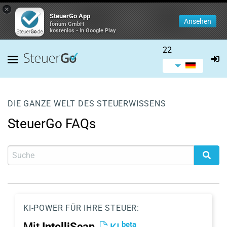
×
SteuerGo App
Ansehen
forium GmbH
kostenlos - In Google Play
22
DIE GANZE WELT DES STEUERWISSENS
SteuerGo FAQs
KI-POWER FÜR IHRE STEUER:
beta
Mit
IntelliScan