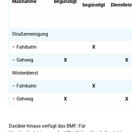
Maßnahme
Begünstigt
begünstigt
Dienstlei
Straßenreinigung
– Fahrbahn
X
– Gehweg
X
X
Winterdienst
– Fahrbahn
X
– Gehweg
X
X
Darüber hinaus verfügt das BMF: Für