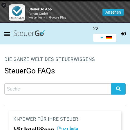
×
SteuerGo App
Ansehen
forium GmbH
kostenlos - In Google Play
22
DIE GANZE WELT DES STEUERWISSENS
SteuerGo FAQs
KI-POWER FÜR IHRE STEUER:
beta
Mit
IntelliScan