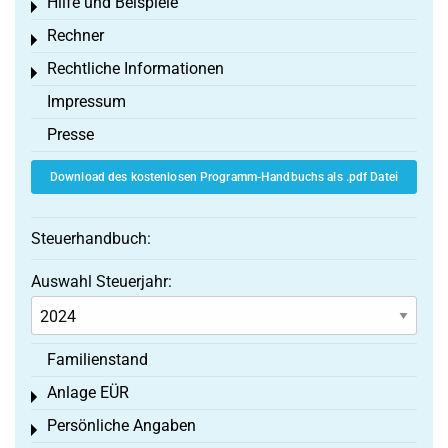
Hilfe und Beispiele
Toggle menu
Rechner
Toggle menu
Rechtliche Informationen
Toggle menu
Impressum
Presse
Download des kostenlosen Programm-Handbuchs als .pdf Datei
Steuerhandbuch:
Auswahl Steuerjahr:
Familienstand
Anlage EÜR
Toggle menu
Persönliche Angaben
Toggle menu