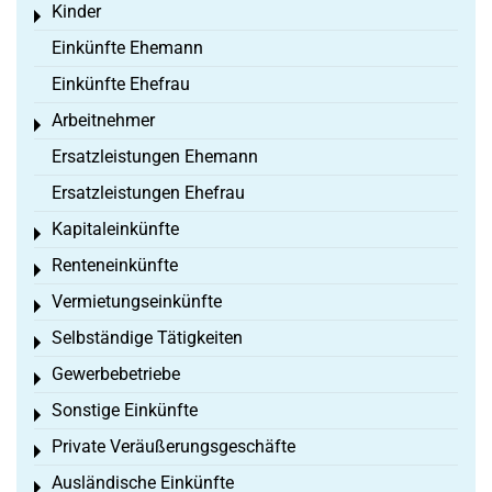
Kinder
Toggle menu
Einkünfte Ehemann
Einkünfte Ehefrau
Arbeitnehmer
Toggle menu
Ersatzleistungen Ehemann
Ersatzleistungen Ehefrau
Kapitaleinkünfte
Toggle menu
Renteneinkünfte
Toggle menu
Vermietungseinkünfte
Toggle menu
Selbständige Tätigkeiten
Toggle menu
Gewerbebetriebe
Toggle menu
Sonstige Einkünfte
Toggle menu
Private Veräußerungsgeschäfte
Toggle menu
Ausländische Einkünfte
Toggle menu