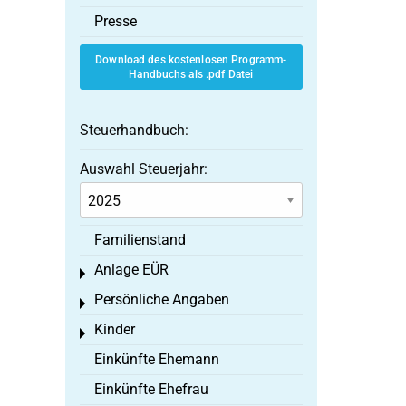
Presse
Download des kostenlosen Programm-
Handbuchs als .pdf Datei
Steuerhandbuch:
Auswahl Steuerjahr:
Familienstand
Anlage EÜR
Toggle menu
Persönliche Angaben
Toggle menu
Kinder
Toggle menu
Einkünfte Ehemann
Einkünfte Ehefrau