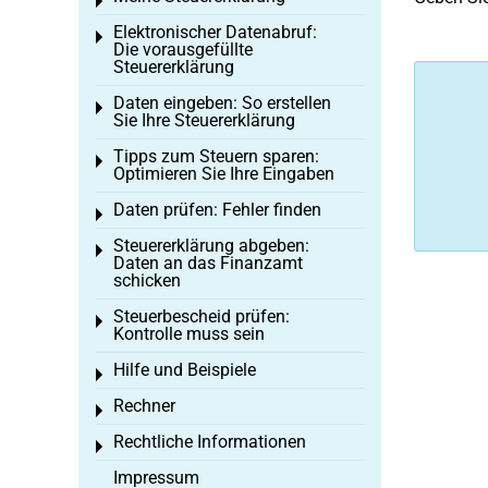
Toggle menu
Elektronischer Datenabruf:
Toggle menu
Die vorausgefüllte
Steuererklärung
Daten eingeben: So erstellen
Toggle menu
Sie Ihre Steuererklärung
Tipps zum Steuern sparen:
Toggle menu
Optimieren Sie Ihre Eingaben
Daten prüfen: Fehler finden
Toggle menu
Steuererklärung abgeben:
Toggle menu
Daten an das Finanzamt
schicken
Steuerbescheid prüfen:
Toggle menu
Kontrolle muss sein
Hilfe und Beispiele
Toggle menu
Rechner
Toggle menu
Rechtliche Informationen
Toggle menu
Impressum