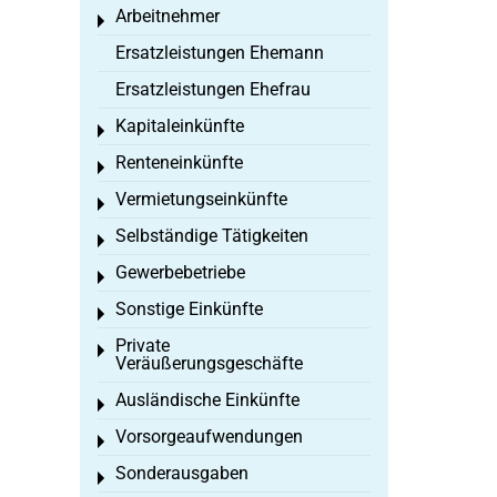
Arbeitnehmer
Toggle menu
Ersatzleistungen Ehemann
Ersatzleistungen Ehefrau
Kapitaleinkünfte
Toggle menu
Renteneinkünfte
Toggle menu
Vermietungseinkünfte
Toggle menu
Selbständige Tätigkeiten
Toggle menu
Gewerbebetriebe
Toggle menu
Sonstige Einkünfte
Toggle menu
Private
Toggle menu
Veräußerungsgeschäfte
Ausländische Einkünfte
Toggle menu
Vorsorgeaufwendungen
Toggle menu
Sonderausgaben
Toggle menu