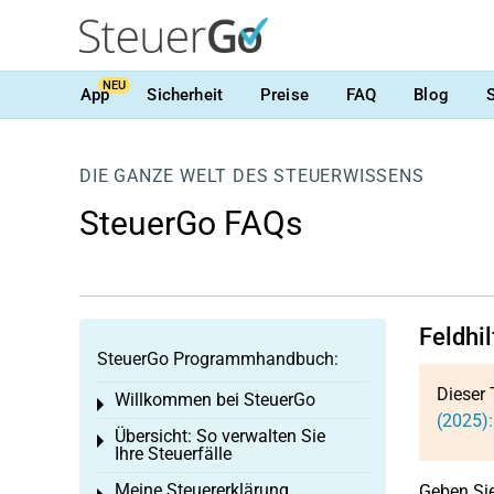
NEU
App
Sicherheit
Preise
FAQ
Blog
DIE GANZE WELT DES STEUERWISSENS
SteuerGo FAQs
Feldhil
SteuerGo Programmhandbuch:
Dieser 
Willkommen bei SteuerGo
Toggle menu
(2025):
Übersicht: So verwalten Sie
Toggle menu
Ihre Steuerfälle
Meine Steuererklärung
Geben Sie