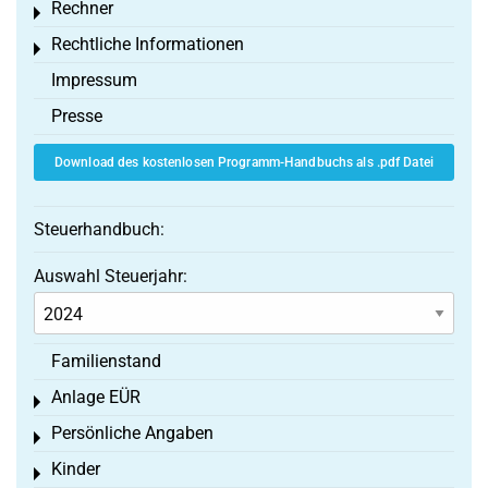
Rechner
Toggle menu
Rechtliche Informationen
Toggle menu
Impressum
Presse
Download des kostenlosen Programm-Handbuchs als .pdf Datei
Steuerhandbuch:
Auswahl Steuerjahr:
Familienstand
Anlage EÜR
Toggle menu
Persönliche Angaben
Toggle menu
Kinder
Toggle menu