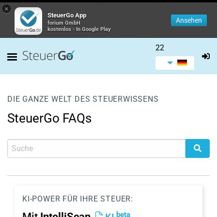
×
SteuerGo App
Ansehen
forium GmbH
kostenlos - In Google Play
22
DIE GANZE WELT DES STEUERWISSENS
SteuerGo FAQs
KI-POWER FÜR IHRE STEUER:
beta
Mit
IntelliScan