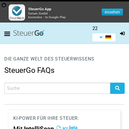
×
SteuerGo App
Ansehen
forium GmbH
kostenlos - In Google Play
22
DIE GANZE WELT DES STEUERWISSENS
SteuerGo FAQs
KI-POWER FÜR IHRE STEUER:
beta
Mit
IntelliScan