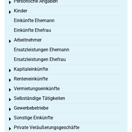
Persönliche Angaben
Toggle menu
Kinder
Toggle menu
Einkünfte Ehemann
Einkünfte Ehefrau
Arbeitnehmer
Toggle menu
Ersatzleistungen Ehemann
Ersatzleistungen Ehefrau
Kapitaleinkünfte
Toggle menu
Renteneinkünfte
Toggle menu
Vermietungseinkünfte
Toggle menu
Selbständige Tätigkeiten
Toggle menu
Gewerbebetriebe
Toggle menu
Sonstige Einkünfte
Toggle menu
Private Veräußerungsgeschäfte
Toggle menu