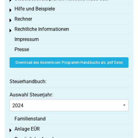
Toggle menu
Hilfe und Beispiele
Toggle menu
Rechner
Toggle menu
Rechtliche Informationen
Toggle menu
Impressum
Presse
Download des kostenlosen Programm-Handbuchs als .pdf Datei
Steuerhandbuch:
Auswahl Steuerjahr:
Familienstand
Anlage EÜR
Toggle menu