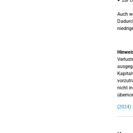
zur Ü
Auch we
Dadurch
niedrig
Hinwei
Verlust
ausgegl
Kapital
vorzutr
nicht i
überno
(2024):