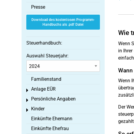
Presse
Download des kostenlosen Programm-
Handbuchs als .pdf Datei
Wie t
Steuerhandbuch:
Wenn Si
in Ihre
Auswahl Steuerjahr:
einfach
Wann s
Familienstand
Wenn Ih
übertra
Anlage EÜR
Toggle menu
zusätzl
Persönliche Angaben
Toggle menu
Der Wer
Kinder
Toggle menu
steuerp
Einkünfte Ehemann
gezahlt
Einkünfte Ehefrau
So erf