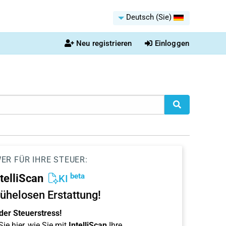
Deutsch (Sie)
Neu registrieren
Einloggen
ER FÜR IHRE STEUER:
beta
ntelliScan
KI
ühelosen Erstattung!
der Steuerstress!
ie hier, wie Sie mit
IntelliScan
Ihre