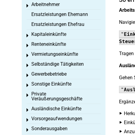
Arbeitnehmer
Toggle menu
Arbeit
Ersatzleistungen Ehemann
Navigie
Ersatzleistungen Ehefrau
Kapitaleinkünfte
"
Ein
Toggle menu
Steue
Renteneinkünfte
Toggle menu
Tragen 
Vermietungseinkünfte
Toggle menu
Selbständige Tätigkeiten
Auslän
Toggle menu
Gewerbebetriebe
Toggle menu
Gehen 
Sonstige Einkünfte
Toggle menu
"
Aus
Private
Toggle menu
Veräußerungsgeschäfte
Ergänze
Ausländische Einkünfte
Toggle menu
Herk
Vorsorgeaufwendungen
Toggle menu
Einkü
Sonderausgaben
Toggle menu
Anzur