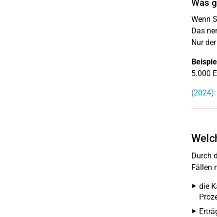
Was gi
Wenn Si
Das nen
Nur der
Beispie
5.000 E
(2024):
Welch
Durch d
Fällen 
die K
Proze
Erträ