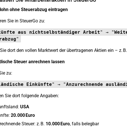
slohn ohne Steuerabzug eintragen
ren Sie in SteuerGo zu:
künfte aus nichtselbständiger Arbeit
" → "
Weit
rabzug
"
Sie dort den vollen Marktwert der übertragenen Aktien ein – z. B
dische Steuer anrechnen lassen
Sie zu:
ländische Einkünfte
" → "
Anzurechnende ausländ
n Sie dort folgende Angaben:
unftsland:
USA
nfte:
20.000 Euro
echnende Steuer: z. B.
10.000 Euro
, falls belegbar