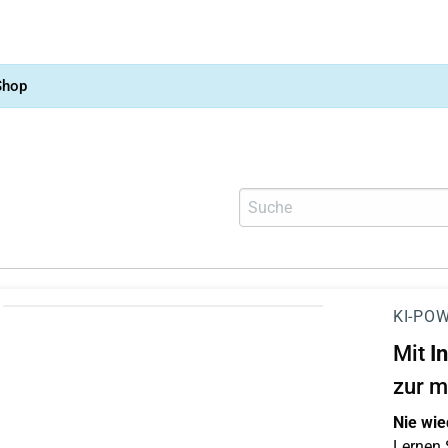
Shop
KI-POW
Mit
I
zur m
Nie wie
Lernen S