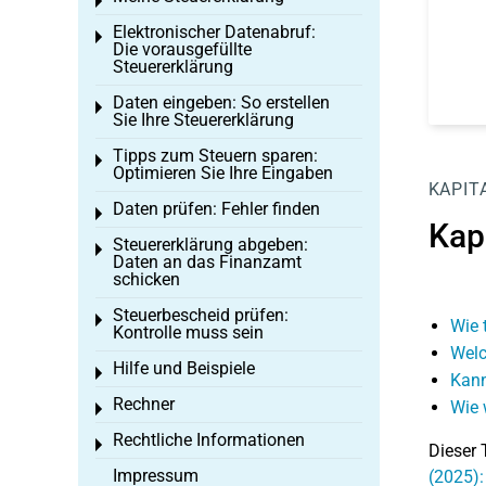
Toggle menu
Elektronischer Datenabruf:
Toggle menu
Die vorausgefüllte
Steuererklärung
Daten eingeben: So erstellen
Toggle menu
Sie Ihre Steuererklärung
Tipps zum Steuern sparen:
Toggle menu
Optimieren Sie Ihre Eingaben
KAPIT
Daten prüfen: Fehler finden
Toggle menu
Kap
Steuererklärung abgeben:
Toggle menu
Daten an das Finanzamt
schicken
Steuerbescheid prüfen:
Toggle menu
Wie 
Kontrolle muss sein
Welc
Hilfe und Beispiele
Toggle menu
Kann
Rechner
Wie 
Toggle menu
Rechtliche Informationen
Toggle menu
Dieser 
Impressum
(2025):