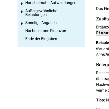
Haushaltnahe Aufwendungen
Toggle menu
Das Fin
Außergewöhnliche
Toggle menu
Belastungen
Zusät
Sonstige Angaben
Toggle menu
Ergänze
Nachricht ans Finanzamt
Finan
Ende der Eingaben
Beispie
Gesamtw
Anrech
Beleg
Reichen
übertra
Nachwei
vermeid
Tipp:
Na