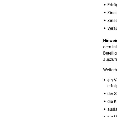
Erträ
Zins
Zinse
Veräu
Hinwei
dem inl
Beteili
auszufü
Weiterh
ein V
erfol
der S
die K
auslä