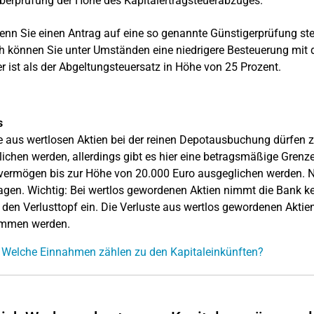
berprüfung der Höhe des Kapitalertragsteuerabzuges.
nn Sie einen Antrag auf eine so genannte Günstigerprüfung stel
 können Sie unter Umständen eine niedrigere Besteuerung mit d
er ist als der Abgeltungsteuersatz in Höhe von 25 Prozent.
s
e aus wertlosen Aktien bei der reinen Depotausbuchung dürfen 
ichen werden, allerdings gibt es hier eine betragsmäßige Grenze
vermögen bis zur Höhe von 20.000 Euro ausgeglichen werden. Ni
agen. Wichtig: Bei wertlos gewordenen Aktien nimmt die Bank kein
n den Verlusttopf ein. Die Verluste aus wertlos gewordenen Akti
mmen werden.
 Welche Einnahmen zählen zu den Kapitaleinkünften?