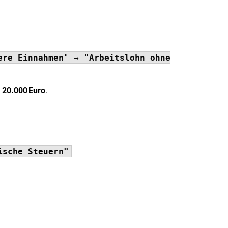
ere Einnahmen
" → "
Arbeitslohn ohne
.
20.000 Euro
.
ische Steuern"