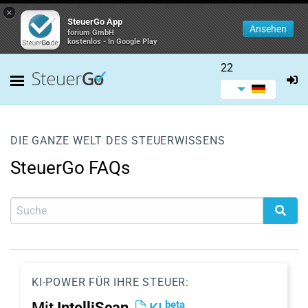
×
SteuerGo App
Ansehen
forium GmbH
kostenlos - In Google Play
22
DIE GANZE WELT DES STEUERWISSENS
SteuerGo FAQs
KI-POWER FÜR IHRE STEUER:
beta
Mit
IntelliScan