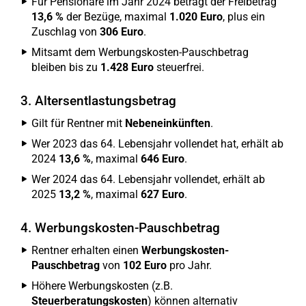
Für Pensionäre im Jahr 2024 beträgt der Freibetrag
13,6 %
der Bezüge, maximal
1.020 Euro
, plus ein
Zuschlag von
306 Euro
.
Mitsamt dem Werbungskosten-Pauschbetrag
bleiben bis zu
1.428 Euro
steuerfrei.
3. Altersentlastungsbetrag
Gilt für Rentner mit
Nebeneinkünften
.
Wer 2023 das 64. Lebensjahr vollendet hat, erhält ab
2024
13,6 %
, maximal
646 Euro
.
Wer 2024 das 64. Lebensjahr vollendet, erhält ab
2025
13,2 %
, maximal
627 Euro
.
4. Werbungskosten-Pauschbetrag
Rentner erhalten einen
Werbungskosten-
Pauschbetrag
von
102 Euro
pro Jahr.
Höhere Werbungskosten (z.B.
Steuerberatungskosten
) können alternativ