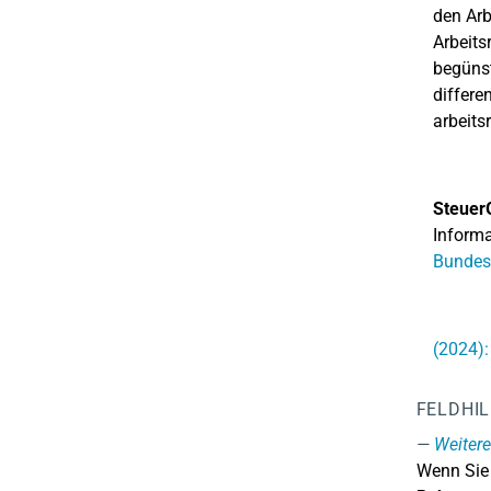
den Arb
Arbeits
begünst
differe
arbeits
Steuer
Informa
Bundes
(2024):
FELDHI
Weiter
Wenn Sie 