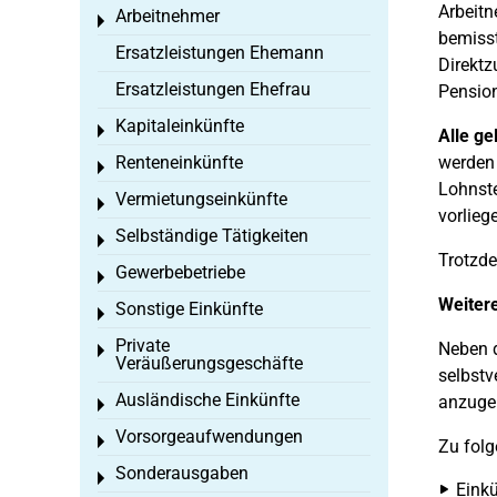
Arbeitn
Arbeitnehmer
Toggle menu
bemisst
Ersatzleistungen Ehemann
Direktz
Ersatzleistungen Ehefrau
Pensio
Kapitaleinkünfte
Toggle menu
Alle ge
Renteneinkünfte
werden 
Toggle menu
Lohnste
Vermietungseinkünfte
Toggle menu
vorlieg
Selbständige Tätigkeiten
Toggle menu
Trotzde
Gewerbebetriebe
Toggle menu
Weitere
Sonstige Einkünfte
Toggle menu
Private
Neben d
Toggle menu
Veräußerungsgeschäfte
selbstv
Ausländische Einkünfte
anzugeb
Toggle menu
Vorsorgeaufwendungen
Toggle menu
Zu fol
Sonderausgaben
Toggle menu
Einkü