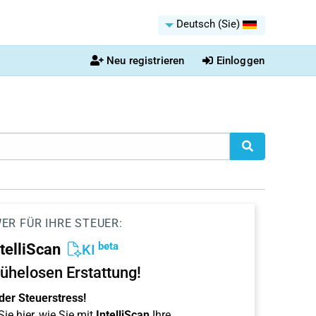
Deutsch (Sie)
Neu registrieren
Einloggen
ER FÜR IHRE STEUER:
beta
ntelliScan
KI
ühelosen Erstattung!
der Steuerstress!
ie hier, wie Sie mit
IntelliScan
Ihre