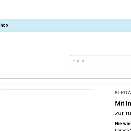
Shop
KI-POW
Mit
I
zur m
Nie wie
Lernen S