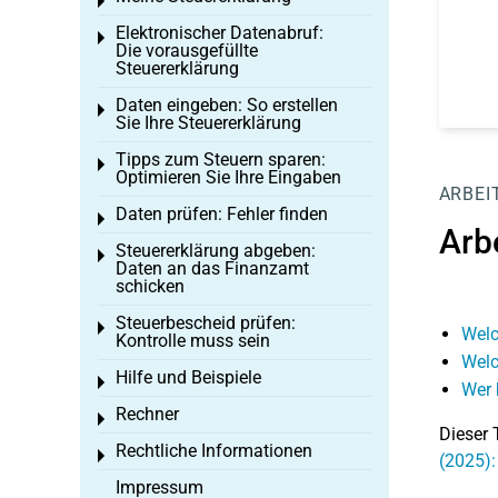
Toggle menu
Elektronischer Datenabruf:
Toggle menu
Die vorausgefüllte
Steuererklärung
Daten eingeben: So erstellen
Toggle menu
Sie Ihre Steuererklärung
Tipps zum Steuern sparen:
Toggle menu
Optimieren Sie Ihre Eingaben
ARBEI
Daten prüfen: Fehler finden
Toggle menu
Arb
Steuererklärung abgeben:
Toggle menu
Daten an das Finanzamt
schicken
Steuerbescheid prüfen:
Toggle menu
Welc
Kontrolle muss sein
Welc
Hilfe und Beispiele
Toggle menu
Wer 
Rechner
Toggle menu
Dieser 
Rechtliche Informationen
Toggle menu
(2025):
Impressum