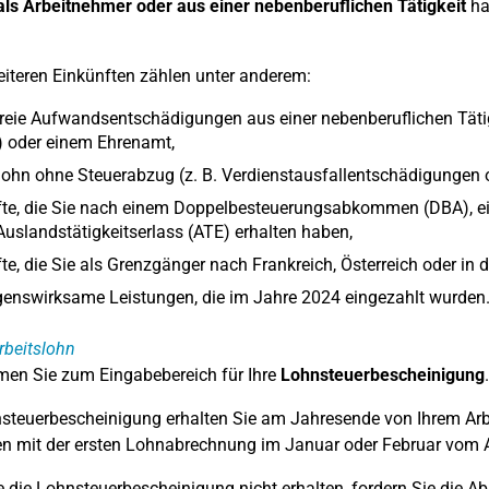
ls Arbeitnehmer oder aus einer nebenberuflichen Tätigkeit
ha
iteren Einkünften zählen unter anderem:
reie Aufwandsentschädigungen aus einer nebenberuflichen Tätigkei
) oder einem Ehrenamt,
lohn ohne Steuerabzug (z. B. Verdienstausfallentschädigungen 
fte, die Sie nach einem Doppelbesteuerungsabkommen (DBA), e
uslandstätigkeitserlass (ATE) erhalten haben,
te, die Sie als Grenzgänger nach Frankreich, Österreich oder in
enswirksame Leistungen, die im Jahre 2024 eingezahlt wurden
rbeitslohn
en Sie zum Eingabebereich für Ihre
Lohnsteuerbescheinigung
.
steuerbescheinigung erhalten Sie am Jahresende von Ihrem Arb
 mit der ersten Lohnabrechnung im Januar oder Februar vom A
 die Lohnsteuerbescheinigung nicht erhalten, fordern Sie die A