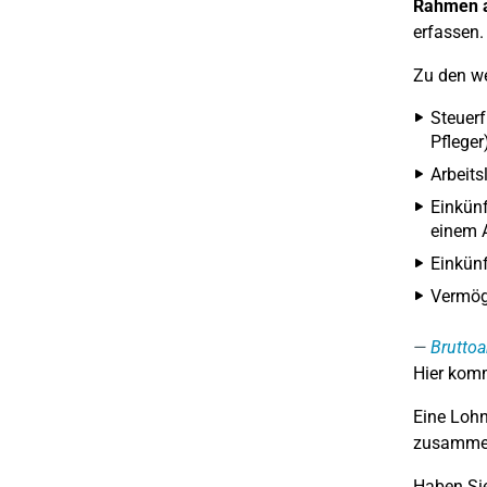
Rahmen a
erfassen.
Zu den we
Steuerf
Pfleger
Arbeits
Einkün
einem A
Einkünf
Vermög
Bruttoa
Hier komm
Eine Lohn
zusammen
Haben Sie