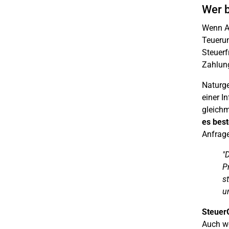
Wer b
Wenn Ar
Teuerun
Steuerf
Zahlung
Naturg
einer I
gleichm
es best
Anfrage
"
P
s
u
Steuer
Auch we