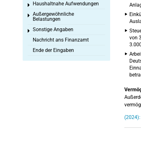
Haushaltnahe Aufwendungen
Anlag
Toggle menu
Außergewöhnliche
Einkü
Toggle menu
Belastungen
Ausla
Sonstige Angaben
Steue
Toggle menu
von 3
Nachricht ans Finanzamt
3.000
Ende der Eingaben
Arbei
Deuts
Einna
betra
Vermög
Außerde
vermög
(2024):