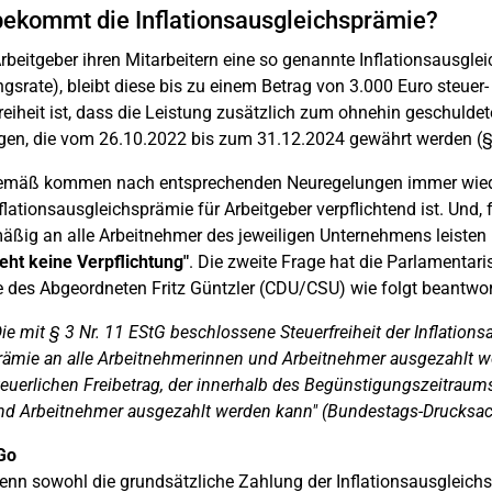
ekommt die Inflationsausgleichsprämie?
beitgeber ihren Mitarbeitern eine so genannte Inflationsausgleic
gsrate), bleibt diese bis zu einem Betrag von 3.000 Euro steuer-
reiheit ist, dass die Leistung zusätzlich zum ohnehin geschuldet
en, die vom 26.10.2022 bis zum 31.12.2024 gewährt werden (§ 
emäß kommen nach entsprechenden Neuregelungen immer wieder
nflationsausgleichsprämie für Arbeitgeber verpflichtend ist. Und, 
äßig an alle Arbeitnehmer des jeweiligen Unternehmens leisten m
eht keine Verpflichtung"
. Die zweite Frage hat die Parlamentari
 des Abgeordneten Fritz Güntzler (CDU/CSU) wie folgt beantwor
Die mit § 3 Nr. 11 EStG beschlossene Steuerfreiheit der Inflation
rämie an alle Arbeitnehmerinnen und Arbeitnehmer ausgezahlt 
teuerlichen Freibetrag, der innerhalb des Begünstigungszeitraum
nd Arbeitnehmer ausgezahlt werden kann" (Bundestags-Drucksa
Go
nn sowohl die grundsätzliche Zahlung der Inflationsausgleichsp