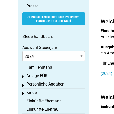
Presse
Download des kostenlosen Programm-
Welc
Handbuchs als .pdf Datei
Einnah
Steuerhandbuch:
Arbeite
Ausgab
Auswahl Steuerjahr:
ein Arb
Für
Ehe
Familienstand
(2024)
Anlage EÜR
Toggle menu
Persönliche Angaben
Toggle menu
Kinder
Toggle menu
Welch
Einkünfte Ehemann
Einkün
Einkünfte Ehefrau