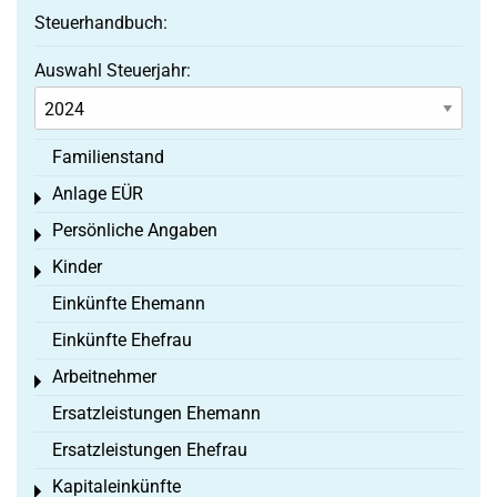
Steuerhandbuch:
Auswahl Steuerjahr:
Familienstand
Anlage EÜR
Toggle menu
Persönliche Angaben
Toggle menu
Kinder
Toggle menu
Einkünfte Ehemann
Einkünfte Ehefrau
Arbeitnehmer
Toggle menu
Ersatzleistungen Ehemann
Ersatzleistungen Ehefrau
Kapitaleinkünfte
Toggle menu