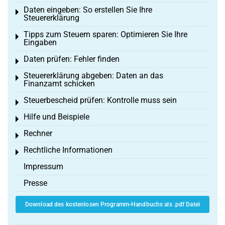
Daten eingeben: So erstellen Sie Ihre
Toggle menu
Steuererklärung
Tipps zum Steuern sparen: Optimieren Sie Ihre
Toggle menu
Eingaben
Daten prüfen: Fehler finden
Toggle menu
Steuererklärung abgeben: Daten an das
Toggle menu
Finanzamt schicken
Steuerbescheid prüfen: Kontrolle muss sein
Toggle menu
Hilfe und Beispiele
Toggle menu
Rechner
Toggle menu
Rechtliche Informationen
Toggle menu
Impressum
Presse
Download des kostenlosen Programm-Handbuchs als .pdf Datei