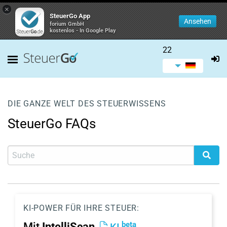
×
SteuerGo App
Ansehen
forium GmbH
kostenlos - In Google Play
22
DIE GANZE WELT DES STEUERWISSENS
SteuerGo FAQs
KI-POWER FÜR IHRE STEUER:
beta
Mit
IntelliScan