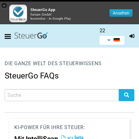
×
SteuerGo App
Ansehen
forium GmbH
kostenlos - In Google Play
22
DIE GANZE WELT DES STEUERWISSENS
SteuerGo FAQs
KI-POWER FÜR IHRE STEUER:
beta
Mit
IntelliScan