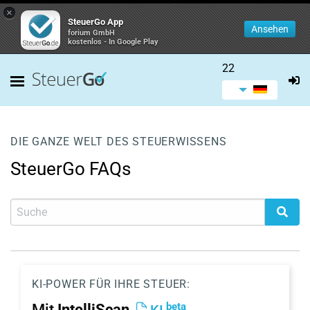
×
SteuerGo App
Ansehen
forium GmbH
kostenlos - In Google Play
22
DIE GANZE WELT DES STEUERWISSENS
SteuerGo FAQs
KI-POWER FÜR IHRE STEUER:
beta
Mit
IntelliScan