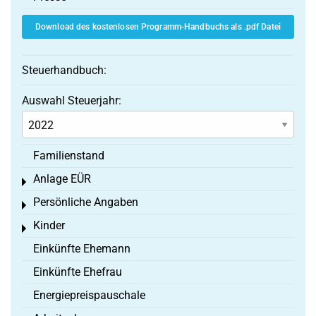
Download des kostenlosen Programm-Handbuchs als .pdf Datei
Steuerhandbuch:
Auswahl Steuerjahr:
Familienstand
Anlage EÜR
Toggle menu
Persönliche Angaben
Toggle menu
Kinder
Toggle menu
Einkünfte Ehemann
Einkünfte Ehefrau
Energiepreispauschale