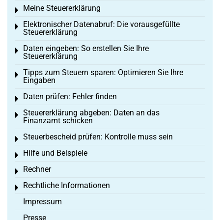
Meine Steuererklärung
Toggle menu
Elektronischer Datenabruf: Die vorausgefüllte
Toggle menu
Steuererklärung
Daten eingeben: So erstellen Sie Ihre
Toggle menu
Steuererklärung
Tipps zum Steuern sparen: Optimieren Sie Ihre
Toggle menu
Eingaben
Daten prüfen: Fehler finden
Toggle menu
Steuererklärung abgeben: Daten an das
Toggle menu
Finanzamt schicken
Steuerbescheid prüfen: Kontrolle muss sein
Toggle menu
Hilfe und Beispiele
Toggle menu
Rechner
Toggle menu
Rechtliche Informationen
Toggle menu
Impressum
Presse