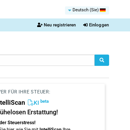
Deutsch (Sie)
Neu registrieren
Einloggen
ER FÜR IHRE STEUER:
beta
ntelliScan
KI
ühelosen Erstattung!
der Steuerstress!
ie hier, wie Sie mit
IntelliScan
Ihre