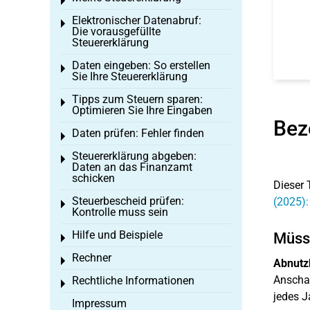
Toggle menu
Elektronischer Datenabruf:
Toggle menu
Die vorausgefüllte
Steuererklärung
Daten eingeben: So erstellen
Toggle menu
Sie Ihre Steuererklärung
Tipps zum Steuern sparen:
Toggle menu
Optimieren Sie Ihre Eingaben
Bez
Daten prüfen: Fehler finden
Toggle menu
Steuererklärung abgeben:
Toggle menu
Daten an das Finanzamt
schicken
Dieser 
Steuerbescheid prüfen:
(2025)
Toggle menu
Kontrolle muss sein
Hilfe und Beispiele
Müsse
Toggle menu
Rechner
Toggle menu
Abnutz
Anschaf
Rechtliche Informationen
Toggle menu
jedes J
Impressum