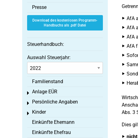
Getren
Presse
AfA a
Download des kostenlosen Programm-
Handbuchs als .pdf Datei
AfA a
AfA a
Steuerhandbuch:
AfA f
Sofor
Auswahl Steuerjahr:
Samme
Sond
Familienstand
Hera
Anlage EÜR
Toggle menu
Wirtsch
Persönliche Angaben
Toggle menu
Anschaf
Kinder
Abs. 3 
Toggle menu
Einkünfte Ehemann
Dies gil
Einkünfte Ehefrau
nicht