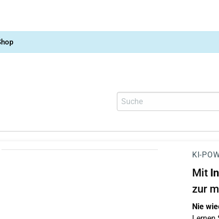
Shop
KI-POW
Mit
I
zur m
Nie wie
Lernen S