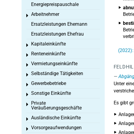
Energiepreispauschale
abnu
Arbeitnehmer
Betri
Toggle menu
best
Ersatzleistungen Ehemann
Betri
Ersatzleistungen Ehefrau
verb
Kapitaleinkünfte
Toggle menu
(2022):
Renteneinkünfte
Toggle menu
Vermietungseinkünfte
Toggle menu
FELDHI
Selbständige Tätigkeiten
Toggle menu
Abgän
Gewerbebetriebe
Unter ei
Toggle menu
verstriche
Sonstige Einkünfte
Toggle menu
Es gibt g
Private
Toggle menu
Veräußerungsgeschäfte
Anlage
Ausländische Einkünfte
Toggle menu
Anlagen
Vorsorgeaufwendungen
Toggle menu
Anlage