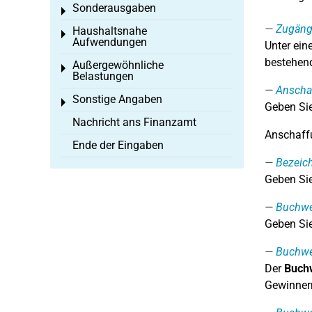
Sonderausgaben
Toggle menu
Zugäng
Haushaltsnahe
Toggle menu
Aufwendungen
Unter ei
bestehend
Außergewöhnliche
Toggle menu
Belastungen
Anschaf
Sonstige Angaben
Toggle menu
Geben Sie
Nachricht ans Finanzamt
Anschaffu
Ende der Eingaben
Bezeic
Geben Sie
Buchwe
Geben Sie
Buchwe
Der
Buchw
Gewinner