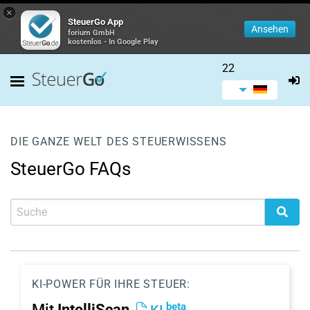
×
SteuerGo App
Ansehen
forium GmbH
kostenlos - In Google Play
22
DIE GANZE WELT DES STEUERWISSENS
SteuerGo FAQs
KI-POWER FÜR IHRE STEUER:
beta
Mit
IntelliScan