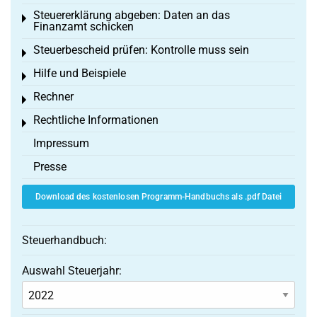
Steuererklärung abgeben: Daten an das
Toggle menu
Finanzamt schicken
Steuerbescheid prüfen: Kontrolle muss sein
Toggle menu
Hilfe und Beispiele
Toggle menu
Rechner
Toggle menu
Rechtliche Informationen
Toggle menu
Impressum
Presse
Download des kostenlosen Programm-Handbuchs als .pdf Datei
Steuerhandbuch:
Auswahl Steuerjahr: