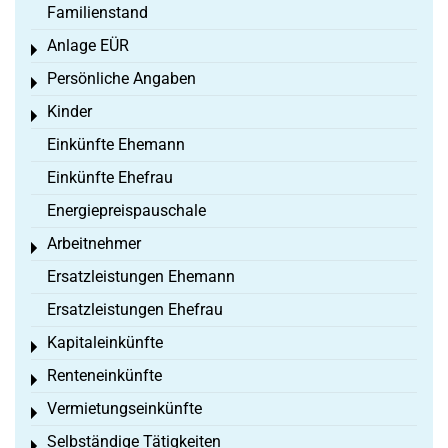
Familienstand
Anlage EÜR
Toggle menu
Persönliche Angaben
Toggle menu
Kinder
Toggle menu
Einkünfte Ehemann
Einkünfte Ehefrau
Energiepreispauschale
Arbeitnehmer
Toggle menu
Ersatzleistungen Ehemann
Ersatzleistungen Ehefrau
Kapitaleinkünfte
Toggle menu
Renteneinkünfte
Toggle menu
Vermietungseinkünfte
Toggle menu
Selbständige Tätigkeiten
Toggle menu