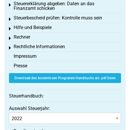
Steuererklärung abgeben: Daten an das
Toggle menu
Finanzamt schicken
Steuerbescheid prüfen: Kontrolle muss sein
Toggle menu
Hilfe und Beispiele
Toggle menu
Rechner
Toggle menu
Rechtliche Informationen
Toggle menu
Impressum
Presse
Download des kostenlosen Programm-Handbuchs als .pdf Datei
Steuerhandbuch:
Auswahl Steuerjahr: