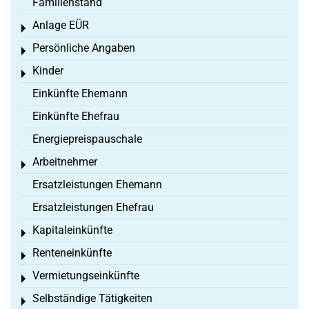
Familienstand
Anlage EÜR
Toggle menu
Persönliche Angaben
Toggle menu
Kinder
Toggle menu
Einkünfte Ehemann
Einkünfte Ehefrau
Energiepreispauschale
Arbeitnehmer
Toggle menu
Ersatzleistungen Ehemann
Ersatzleistungen Ehefrau
Kapitaleinkünfte
Toggle menu
Renteneinkünfte
Toggle menu
Vermietungseinkünfte
Toggle menu
Selbständige Tätigkeiten
Toggle menu