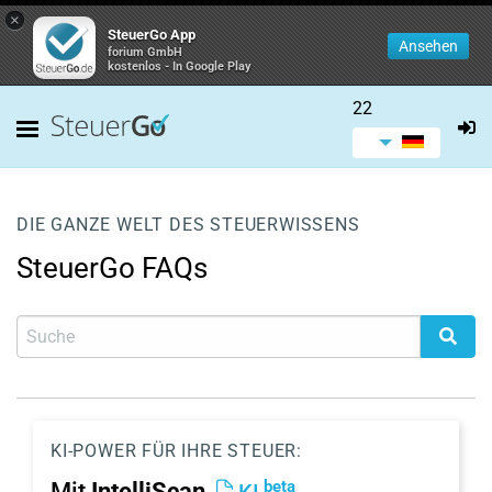
×
SteuerGo App
Ansehen
forium GmbH
kostenlos - In Google Play
22
DIE GANZE WELT DES STEUERWISSENS
SteuerGo FAQs
KI-POWER FÜR IHRE STEUER:
beta
Mit
IntelliScan