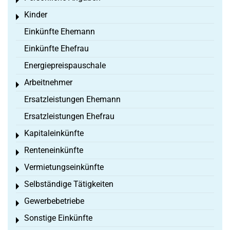
Toggle menu
Kinder
Toggle menu
Einkünfte Ehemann
Einkünfte Ehefrau
Energiepreispauschale
Arbeitnehmer
Toggle menu
Ersatzleistungen Ehemann
Ersatzleistungen Ehefrau
Kapitaleinkünfte
Toggle menu
Renteneinkünfte
Toggle menu
Vermietungseinkünfte
Toggle menu
Selbständige Tätigkeiten
Toggle menu
Gewerbebetriebe
Toggle menu
Sonstige Einkünfte
Toggle menu