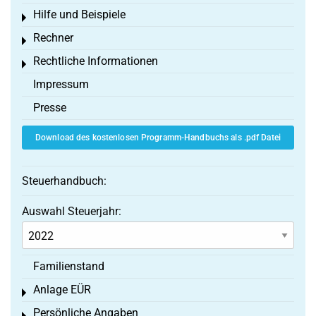
Hilfe und Beispiele
Toggle menu
Rechner
Toggle menu
Rechtliche Informationen
Toggle menu
Impressum
Presse
Download des kostenlosen Programm-Handbuchs als .pdf Datei
Steuerhandbuch:
Auswahl Steuerjahr:
Familienstand
Anlage EÜR
Toggle menu
Persönliche Angaben