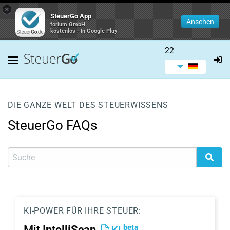
×
SteuerGo App
Ansehen
forium GmbH
kostenlos - In Google Play
22
DIE GANZE WELT DES STEUERWISSENS
SteuerGo FAQs
KI-POWER FÜR IHRE STEUER:
beta
Mit
IntelliScan