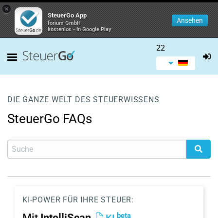
×
SteuerGo App
Ansehen
forium GmbH
kostenlos - In Google Play
22
DIE GANZE WELT DES STEUERWISSENS
SteuerGo FAQs
KI-POWER FÜR IHRE STEUER:
beta
Mit
IntelliScan