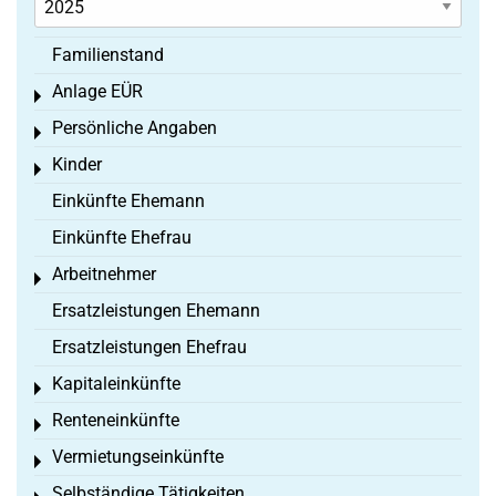
Familienstand
Anlage EÜR
Toggle menu
Persönliche Angaben
Toggle menu
Kinder
Toggle menu
Einkünfte Ehemann
Einkünfte Ehefrau
Arbeitnehmer
Toggle menu
Ersatzleistungen Ehemann
Ersatzleistungen Ehefrau
Kapitaleinkünfte
Toggle menu
Renteneinkünfte
Toggle menu
Vermietungseinkünfte
Toggle menu
Selbständige Tätigkeiten