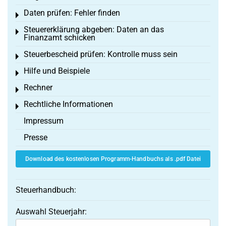
Daten prüfen: Fehler finden
Toggle menu
Steuererklärung abgeben: Daten an das
Toggle menu
Finanzamt schicken
Steuerbescheid prüfen: Kontrolle muss sein
Toggle menu
Hilfe und Beispiele
Toggle menu
Rechner
Toggle menu
Rechtliche Informationen
Toggle menu
Impressum
Presse
Download des kostenlosen Programm-Handbuchs als .pdf Datei
Steuerhandbuch:
Auswahl Steuerjahr: