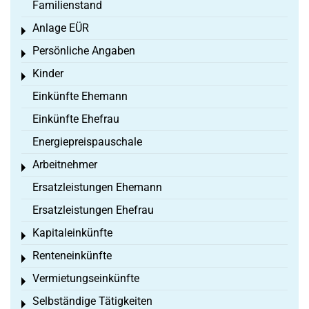
Familienstand
Anlage EÜR
Toggle menu
Persönliche Angaben
Toggle menu
Kinder
Toggle menu
Einkünfte Ehemann
Einkünfte Ehefrau
Energiepreispauschale
Arbeitnehmer
Toggle menu
Ersatzleistungen Ehemann
Ersatzleistungen Ehefrau
Kapitaleinkünfte
Toggle menu
Renteneinkünfte
Toggle menu
Vermietungseinkünfte
Toggle menu
Selbständige Tätigkeiten
Toggle menu