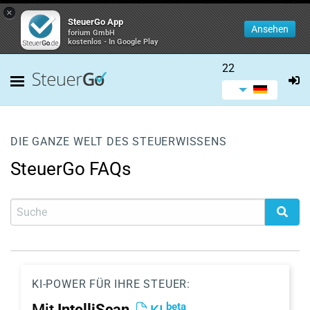
×
SteuerGo App
Ansehen
forium GmbH
kostenlos - In Google Play
22
DIE GANZE WELT DES STEUERWISSENS
SteuerGo FAQs
KI-POWER FÜR IHRE STEUER:
beta
Mit
IntelliScan