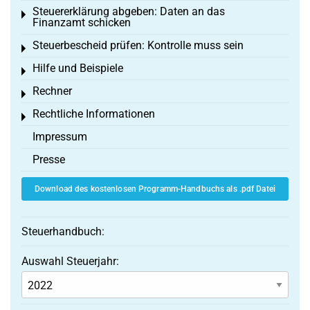
Steuererklärung abgeben: Daten an das
Toggle menu
Finanzamt schicken
Steuerbescheid prüfen: Kontrolle muss sein
Toggle menu
Hilfe und Beispiele
Toggle menu
Rechner
Toggle menu
Rechtliche Informationen
Toggle menu
Impressum
Presse
Download des kostenlosen Programm-Handbuchs als .pdf Datei
Steuerhandbuch:
Auswahl Steuerjahr: