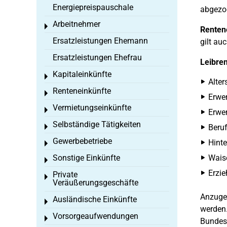
Energiepreispauschale
abgezo
Arbeitnehmer
Toggle menu
Renten
Ersatzleistungen Ehemann
gilt au
Ersatzleistungen Ehefrau
Leibren
Kapitaleinkünfte
Toggle menu
Alter
Renteneinkünfte
Toggle menu
Erwe
Vermietungseinkünfte
Toggle menu
Erwer
Selbständige Tätigkeiten
Toggle menu
Beruf
Gewerbebetriebe
Hinte
Toggle menu
Sonstige Einkünfte
Wais
Toggle menu
Erzie
Private
Toggle menu
Veräußerungsgeschäfte
Anzuge
Ausländische Einkünfte
Toggle menu
werden.
Vorsorgeaufwendungen
Toggle menu
Bundese