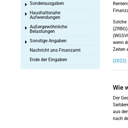
Sonderausgaben
Rentenv
Toggle menu
Finanza
Haushaltsnahe
Toggle menu
Aufwendungen
Solche 
Außergewöhnliche
Toggle menu
(ZRBG),
Belastungen
(WGSVG)
Sonstige Angaben
Toggle menu
wenn de
Zeiten 
Nachricht ans Finanzamt
Ende der Eingaben
(2022):
Wie w
Der Ges
Seitdem
aus der
nach de