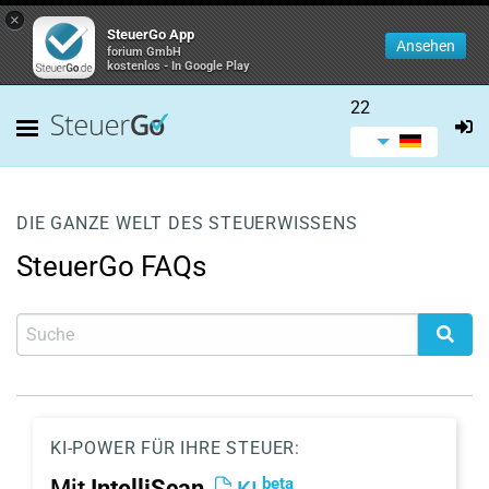
×
SteuerGo App
Ansehen
forium GmbH
kostenlos - In Google Play
22
DIE GANZE WELT DES STEUERWISSENS
SteuerGo FAQs
KI-POWER FÜR IHRE STEUER:
beta
Mit
IntelliScan