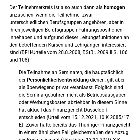
Der Teilnehmerkreis ist also auch dann als
homogen
anzusehen, wenn die Teilnehmer zwar
unterschiedlichen Berufsgruppen angehören, aber in
ihren jeweiligen Berufsgruppen Führungspositionen
innehaben und aufgrund dieser Leitungsfunktionen an
den betreffenden Kursen und Lehrgängen interessiert
sind (BFH-Urteile vom 28.8.2008, BStBl. 2009 II S. 106
und 108).
Die Teilnahme an Seminaren, die hauptsächlich
der
Persönlichkeitsentwicklung
dienen, gilt aber
als überwiegend privat veranlasst. Folglich sind
die Seminargebühren nicht als Betriebsausgaben
oder Werbungskosten abziehbar. In diesem Sinne
hat aktuell das Finanzgericht Düsseldorf
entschieden (Urteil vom 15.12.2021, 10 K 2085/17
E). Zuvor hatte bereits das Thüringer Finanzgericht
in einem ähnlichen Fall gleichermaßen den Abzug
der Kosten versagt (Urteil vom 13.11.2019, 3 K