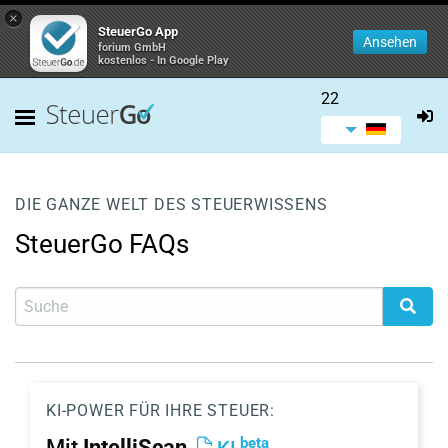
×
SteuerGo App
Ansehen
forium GmbH
kostenlos - In Google Play
22
DIE GANZE WELT DES STEUERWISSENS
SteuerGo FAQs
KI-POWER FÜR IHRE STEUER:
beta
Mit
IntelliScan