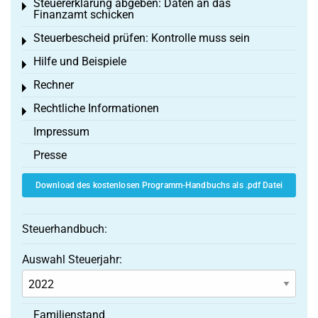
Steuererklärung abgeben: Daten an das
Toggle menu
Finanzamt schicken
Steuerbescheid prüfen: Kontrolle muss sein
Toggle menu
Hilfe und Beispiele
Toggle menu
Rechner
Toggle menu
Rechtliche Informationen
Toggle menu
Impressum
Presse
Download des kostenlosen Programm-Handbuchs als .pdf Datei
Steuerhandbuch:
Auswahl Steuerjahr:
Familienstand