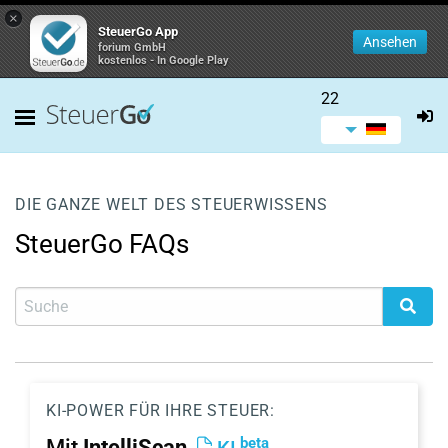
×
SteuerGo App
Ansehen
forium GmbH
kostenlos - In Google Play
22
DIE GANZE WELT DES STEUERWISSENS
SteuerGo FAQs
KI-POWER FÜR IHRE STEUER:
beta
Mit
IntelliScan