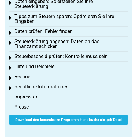
Daten eingeben: So erstellen Sie Ihre
Toggle menu
Steuererklärung
Tipps zum Steuern sparen: Optimieren Sie Ihre
Toggle menu
Eingaben
Daten prüfen: Fehler finden
Toggle menu
Steuererklärung abgeben: Daten an das
Toggle menu
Finanzamt schicken
Steuerbescheid prüfen: Kontrolle muss sein
Toggle menu
Hilfe und Beispiele
Toggle menu
Rechner
Toggle menu
Rechtliche Informationen
Toggle menu
Impressum
Presse
Download des kostenlosen Programm-Handbuchs als .pdf Datei