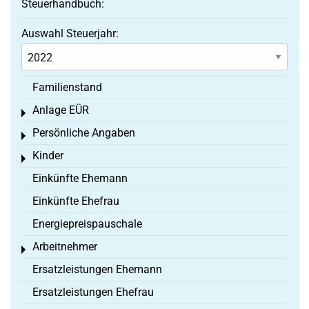
Steuerhandbuch:
Auswahl Steuerjahr:
Familienstand
Anlage EÜR
Toggle menu
Persönliche Angaben
Toggle menu
Kinder
Toggle menu
Einkünfte Ehemann
Einkünfte Ehefrau
Energiepreispauschale
Arbeitnehmer
Toggle menu
Ersatzleistungen Ehemann
Ersatzleistungen Ehefrau