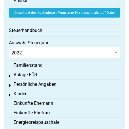
Presse
Download des kostenlosen Programm-Handbuchs als .pdf Datei
Steuerhandbuch:
Auswahl Steuerjahr:
Familienstand
Anlage EÜR
Toggle menu
Persönliche Angaben
Toggle menu
Kinder
Toggle menu
Einkünfte Ehemann
Einkünfte Ehefrau
Energiepreispauschale