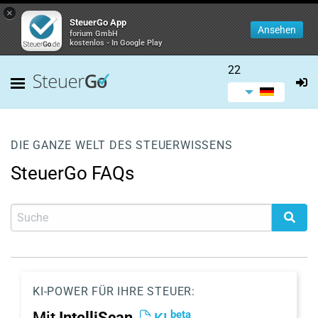
×
SteuerGo App
Ansehen
forium GmbH
kostenlos - In Google Play
22
DIE GANZE WELT DES STEUERWISSENS
SteuerGo FAQs
KI-POWER FÜR IHRE STEUER:
beta
Mit
IntelliScan