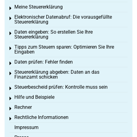
Meine Steuererklärung
Toggle menu
Elektronischer Datenabruf: Die vorausgefüllte
Toggle menu
Steuererklärung
Daten eingeben: So erstellen Sie Ihre
Toggle menu
Steuererklärung
Tipps zum Steuern sparen: Optimieren Sie Ihre
Toggle menu
Eingaben
Daten prüfen: Fehler finden
Toggle menu
Steuererklärung abgeben: Daten an das
Toggle menu
Finanzamt schicken
Steuerbescheid prüfen: Kontrolle muss sein
Toggle menu
Hilfe und Beispiele
Toggle menu
Rechner
Toggle menu
Rechtliche Informationen
Toggle menu
Impressum