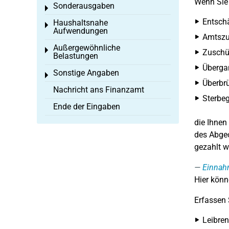
Wenn Si
Sonderausgaben
Toggle menu
Entsch
Haushaltsnahe
Toggle menu
Aufwendungen
Amtszu
Außergewöhnliche
Toggle menu
Zuschü
Belastungen
Überga
Sonstige Angaben
Toggle menu
Überbr
Nachricht ans Finanzamt
Sterbeg
Ende der Eingaben
die Ihnen
des Abge
gezahlt w
Einna
Hier könn
Erfassen 
Leibren