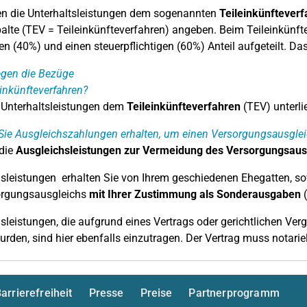
en die Unterhaltsleistungen dem sogenannten
Teileinkünfteverf
palte (TEV = Teileinkünfteverfahren) angeben. Beim Teileinkünft
ien (40%) und einen steuerpflichtigen (60%) Anteil aufgeteilt. Da
egen die Bezüge
inkünfteverfahren?
 Unterhaltsleistungen dem
Teileinkünfteverfahren
(TEV) unterli
ie Ausgleichszahlungen erhalten, um einen Versorgungsausgle
 die
Ausgleichsleistungen zur Vermeidung des Versorgungsaus
sleistungen erhalten Sie von Ihrem geschiedenen Ehegatten, so
orgungsausgleichs
mit Ihrer Zustimmung als Sonderausgaben
(
sleistungen, die aufgrund eines Vertrags oder gerichtlichen Ve
urden, sind hier ebenfalls einzutragen. Der Vertrag muss notariel
arrierefreiheit
Presse
Preise
Partnerprogramm