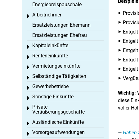
Beispiele
Energiepreispauschale
Provisi
Arbeitnehmer
Toggle menu
Provisi
Ersatzleistungen Ehemann
Entgelt
Ersatzleistungen Ehefrau
Entgelt
Kapitaleinkünfte
Toggle menu
Entgelt
Renteneinkünfte
Toggle menu
Entgelt
Vermietungseinkünfte
Toggle menu
Entgelt
Selbständige Tätigkeiten
Toggle menu
Vergütu
Gewerbebetriebe
Toggle menu
Wichtig:
W
Sonstige Einkünfte
Toggle menu
diese Ein
Private
voller Höh
Toggle menu
Veräußerungsgeschäfte
Ausländische Einkünfte
Toggle menu
Vorsorgeaufwendungen
Haben S
Toggle menu