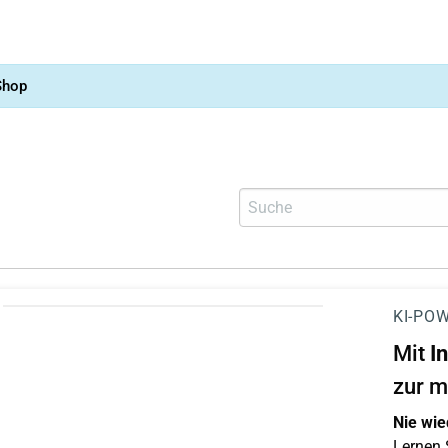
Shop
KI-POW
Mit
I
zur m
Nie wie
Lernen S