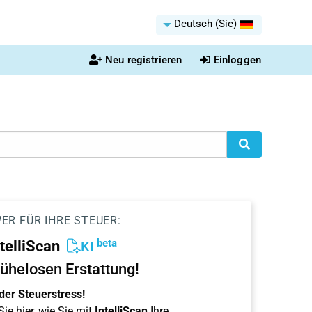
Deutsch (Sie)
Neu registrieren
Einloggen
ER FÜR IHRE STEUER:
beta
ntelliScan
KI
ühelosen Erstattung!
der Steuerstress!
ie hier, wie Sie mit
IntelliScan
Ihre