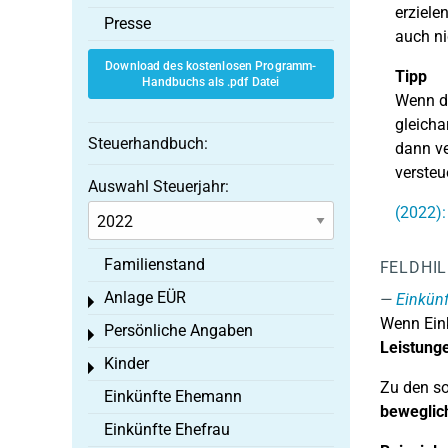
erziele
Presse
auch ni
Download des kostenlosen Programm-
Tipp
Handbuchs als .pdf Datei
Wenn di
gleicha
Steuerhandbuch:
dann ve
verste
Auswahl Steuerjahr:
(2022):
Familienstand
FELDHI
Anlage EÜR
Einkünf
Toggle menu
Wenn Eink
Persönliche Angaben
Toggle menu
Leistung
Kinder
Toggle menu
Zu den so
Einkünfte Ehemann
beweglic
Einkünfte Ehefrau