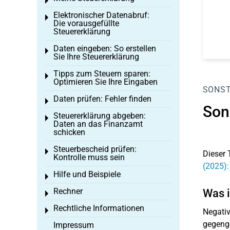
Toggle menu
Elektronischer Datenabruf:
Toggle menu
Die vorausgefüllte
Steuererklärung
Daten eingeben: So erstellen
Toggle menu
Sie Ihre Steuererklärung
Tipps zum Steuern sparen:
Toggle menu
Optimieren Sie Ihre Eingaben
SONST
Daten prüfen: Fehler finden
Toggle menu
Son
Steuererklärung abgeben:
Toggle menu
Daten an das Finanzamt
schicken
Steuerbescheid prüfen:
Toggle menu
Dieser 
Kontrolle muss sein
(2025):
Hilfe und Beispiele
Toggle menu
Rechner
Was i
Toggle menu
Rechtliche Informationen
Toggle menu
Negativ
gegenge
Impressum