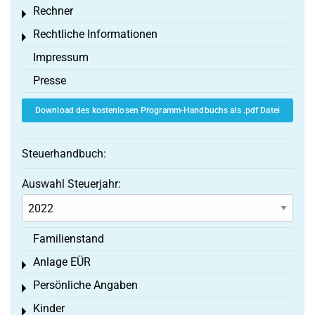
Rechner
Toggle menu
Rechtliche Informationen
Toggle menu
Impressum
Presse
Download des kostenlosen Programm-Handbuchs als .pdf Datei
Steuerhandbuch:
Auswahl Steuerjahr:
Familienstand
Anlage EÜR
Toggle menu
Persönliche Angaben
Toggle menu
Kinder
Toggle menu