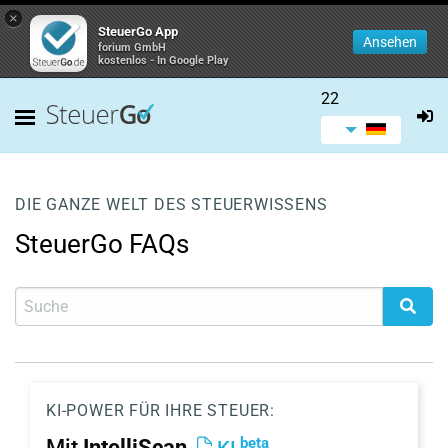
×
SteuerGo App
Ansehen
forium GmbH
kostenlos - In Google Play
22
DIE GANZE WELT DES STEUERWISSENS
SteuerGo FAQs
KI-POWER FÜR IHRE STEUER:
beta
Mit
IntelliScan