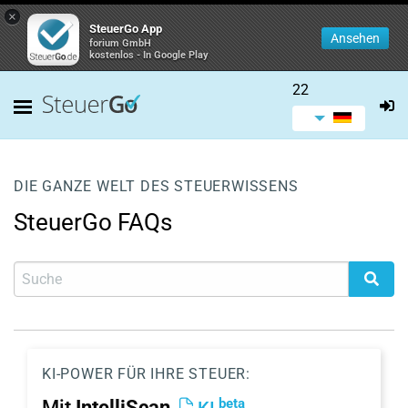
×
SteuerGo App
Ansehen
forium GmbH
kostenlos - In Google Play
22
DIE GANZE WELT DES STEUERWISSENS
SteuerGo FAQs
KI-POWER FÜR IHRE STEUER:
beta
Mit
IntelliScan