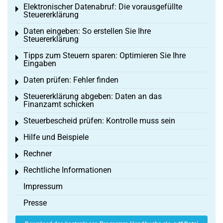
Elektronischer Datenabruf: Die vorausgefüllte
Toggle menu
Steuererklärung
Daten eingeben: So erstellen Sie Ihre
Toggle menu
Steuererklärung
Tipps zum Steuern sparen: Optimieren Sie Ihre
Toggle menu
Eingaben
Daten prüfen: Fehler finden
Toggle menu
Steuererklärung abgeben: Daten an das
Toggle menu
Finanzamt schicken
Steuerbescheid prüfen: Kontrolle muss sein
Toggle menu
Hilfe und Beispiele
Toggle menu
Rechner
Toggle menu
Rechtliche Informationen
Toggle menu
Impressum
Presse