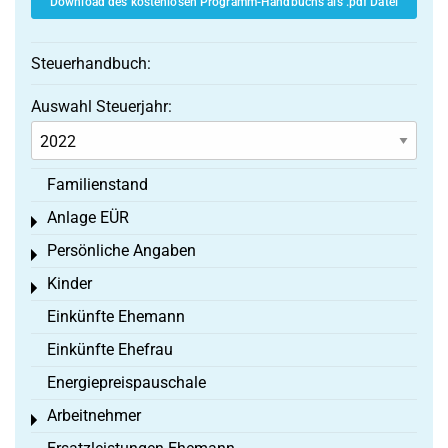
Download des kostenlosen Programm-Handbuchs als .pdf Datei
Steuerhandbuch:
Auswahl Steuerjahr:
Familienstand
Anlage EÜR
Toggle menu
Persönliche Angaben
Toggle menu
Kinder
Toggle menu
Einkünfte Ehemann
Einkünfte Ehefrau
Energiepreispauschale
Arbeitnehmer
Toggle menu