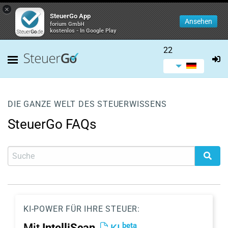
×
SteuerGo App
Ansehen
forium GmbH
kostenlos - In Google Play
22
DIE GANZE WELT DES STEUERWISSENS
SteuerGo FAQs
KI-POWER FÜR IHRE STEUER:
beta
Mit
IntelliScan