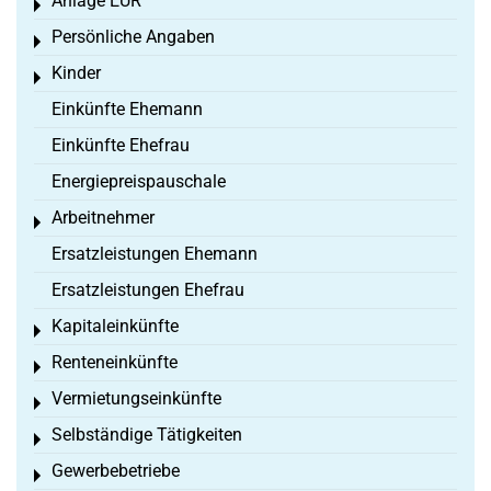
Anlage EÜR
Toggle menu
Persönliche Angaben
Toggle menu
Kinder
Toggle menu
Einkünfte Ehemann
Einkünfte Ehefrau
Energiepreispauschale
Arbeitnehmer
Toggle menu
Ersatzleistungen Ehemann
Ersatzleistungen Ehefrau
Kapitaleinkünfte
Toggle menu
Renteneinkünfte
Toggle menu
Vermietungseinkünfte
Toggle menu
Selbständige Tätigkeiten
Toggle menu
Gewerbebetriebe
Toggle menu