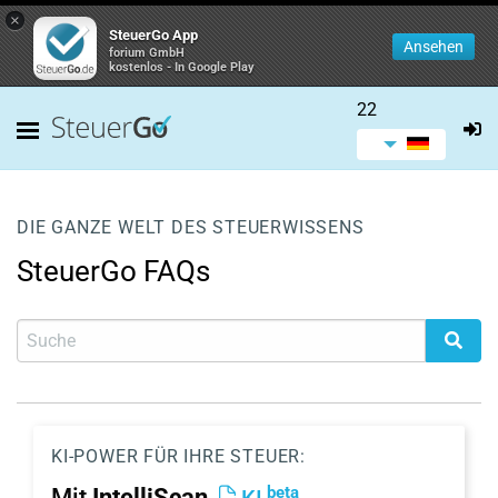
×
SteuerGo App
Ansehen
forium GmbH
kostenlos - In Google Play
22
DIE GANZE WELT DES STEUERWISSENS
SteuerGo FAQs
KI-POWER FÜR IHRE STEUER:
beta
Mit
IntelliScan