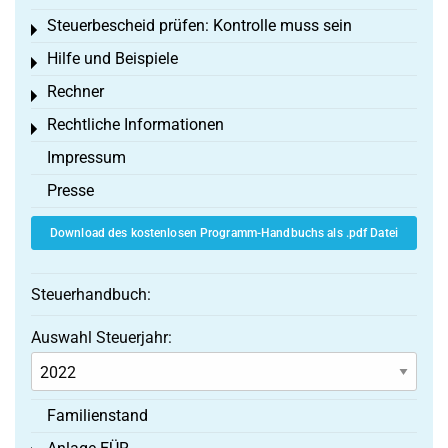
Steuerbescheid prüfen: Kontrolle muss sein
Toggle menu
Hilfe und Beispiele
Toggle menu
Rechner
Toggle menu
Rechtliche Informationen
Toggle menu
Impressum
Presse
Download des kostenlosen Programm-Handbuchs als .pdf Datei
Steuerhandbuch:
Auswahl Steuerjahr:
Familienstand