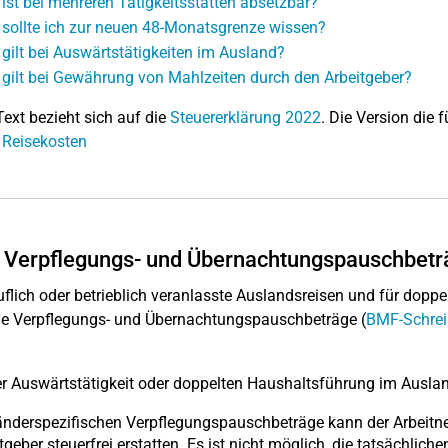
ist bei mehreren Tätigkeitsstätten absetzbar?
sollte ich zur neuen 48-Monatsgrenze wissen?
gilt bei Auswärtstätigkeiten im Ausland?
gilt bei Gewährung von Mahlzeiten durch den Arbeitgeber?
Text bezieht sich auf die
Steuererklärung 2022
. Die Version die f
 Reisekosten
 Verpflegungs- und Übernachtungspauschbet
uflich oder betrieblich veranlasste Auslandsreisen und für dop
e Verpflegungs- und
Übernachtungspauschbeträge
(
BMF-Schrei
er Auswärtstätigkeit oder doppelten Haushaltsführung im Auslan
änderspezifischen Verpflegungspauschbeträge kann der Arbeit
tgeber steuerfrei erstatten. Es ist nicht möglich, die tatsächl