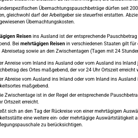
änderspezifischen
Übernachtungspauschbeträge
dürfen seit 20
n, gleichwohl darf der Arbeitgeber sie steuerfrei erstatten. Abzi
gewiesenen Übernachtungskosten.
tägigen Reisen
ins Ausland ist der entsprechende Pauschbetrag 
end. Bei
mehrtägigen Reisen
in verschiedenen Staaten gilt fü
 Abreisetag sowie an den Zwischentagen (Tagen mit 24 Stunde
er Anreise vom Inland ins Ausland oder vom Ausland ins Inland 
hbetrag des Ortes maßgebend, der vor 24 Uhr Ortszeit erreicht w
er Abreise vom Ausland ins Inland oder vom Inland ins Ausland 
gkeitsortes maßgebend.
ie Zwischentage ist in der Regel der entsprechende Pauschbetr
r Ortszeit erreicht.
eßt sich an den Tag der Rückreise von einer mehrtägigen Auswä
keitsstätte eine weitere ein- oder mehrtägige Auswärtstätigkeit a
legungspauschale zu berücksichtigen.