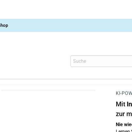
Shop
KI-POW
Mit
I
zur m
Nie wie
Lernen S