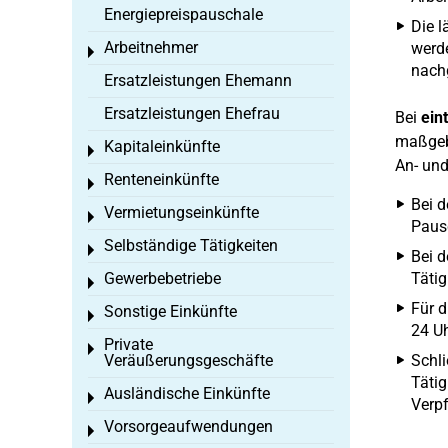
Energiepreispauschale
Die l
Arbeitnehmer
werde
Toggle menu
nach
Ersatzleistungen Ehemann
Ersatzleistungen Ehefrau
Bei
ein
maßgeb
Kapitaleinkünfte
Toggle menu
An- und
Renteneinkünfte
Toggle menu
Bei d
Vermietungseinkünfte
Toggle menu
Pausc
Selbständige Tätigkeiten
Toggle menu
Bei d
Gewerbebetriebe
Täti
Toggle menu
Für d
Sonstige Einkünfte
Toggle menu
24 Uh
Private
Toggle menu
Veräußerungsgeschäfte
Schli
Tätig
Ausländische Einkünfte
Toggle menu
Verpf
Vorsorgeaufwendungen
Toggle menu