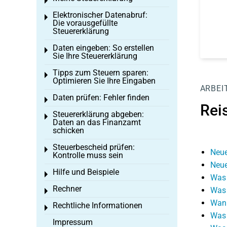
Toggle menu
Elektronischer Datenabruf:
Toggle menu
Die vorausgefüllte
Steuererklärung
Daten eingeben: So erstellen
Toggle menu
Sie Ihre Steuererklärung
Tipps zum Steuern sparen:
Toggle menu
Optimieren Sie Ihre Eingaben
ARBEI
Daten prüfen: Fehler finden
Toggle menu
Rei
Steuererklärung abgeben:
Toggle menu
Daten an das Finanzamt
schicken
Steuerbescheid prüfen:
Toggle menu
Neue
Kontrolle muss sein
Neue
Hilfe und Beispiele
Toggle menu
Was 
Rechner
Was 
Toggle menu
Wann
Rechtliche Informationen
Toggle menu
Was 
Impressum