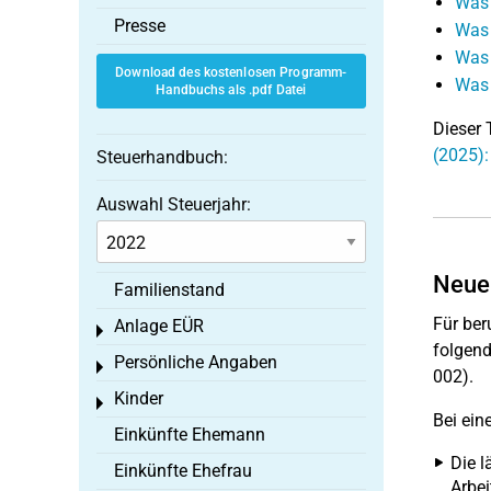
Was 
Presse
Was 
Was 
Download des kostenlosen Programm-
Was 
Handbuchs als .pdf Datei
Dieser 
(2025):
Steuerhandbuch:
Auswahl Steuerjahr:
Neue
Familienstand
Für ber
Anlage EÜR
Toggle menu
folgend
Persönliche Angaben
Toggle menu
002).
Kinder
Toggle menu
Bei ein
Einkünfte Ehemann
Die l
Einkünfte Ehefrau
Arbei