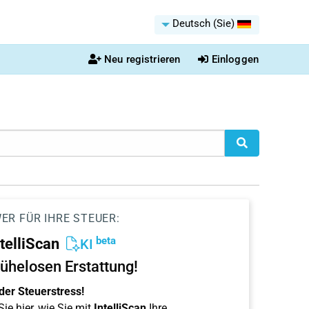
Deutsch (Sie)
Neu registrieren
Einloggen
ER FÜR IHRE STEUER:
beta
ntelliScan
KI
ühelosen Erstattung!
der Steuerstress!
ie hier, wie Sie mit
IntelliScan
Ihre