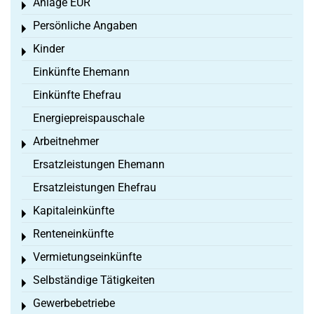
Anlage EÜR
Toggle menu
Persönliche Angaben
Toggle menu
Kinder
Toggle menu
Einkünfte Ehemann
Einkünfte Ehefrau
Energiepreispauschale
Arbeitnehmer
Toggle menu
Ersatzleistungen Ehemann
Ersatzleistungen Ehefrau
Kapitaleinkünfte
Toggle menu
Renteneinkünfte
Toggle menu
Vermietungseinkünfte
Toggle menu
Selbständige Tätigkeiten
Toggle menu
Gewerbebetriebe
Toggle menu