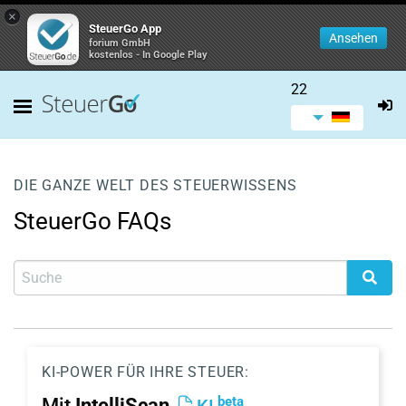
×
SteuerGo App
Ansehen
forium GmbH
kostenlos - In Google Play
22
DIE GANZE WELT DES STEUERWISSENS
SteuerGo FAQs
KI-POWER FÜR IHRE STEUER:
beta
Mit
IntelliScan