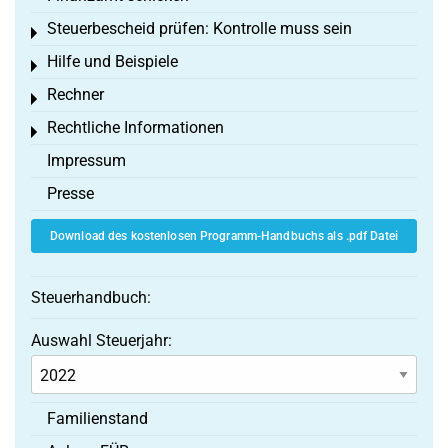
Steuerbescheid prüfen: Kontrolle muss sein
Toggle menu
Hilfe und Beispiele
Toggle menu
Rechner
Toggle menu
Rechtliche Informationen
Toggle menu
Impressum
Presse
Download des kostenlosen Programm-Handbuchs als .pdf Datei
Steuerhandbuch:
Auswahl Steuerjahr:
Familienstand