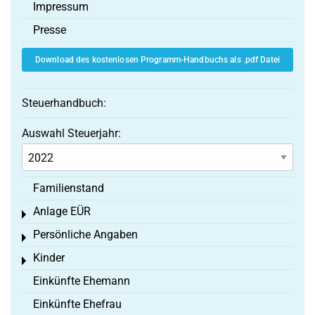
Impressum
Presse
Download des kostenlosen Programm-Handbuchs als .pdf Datei
Steuerhandbuch:
Auswahl Steuerjahr:
Familienstand
Anlage EÜR
Toggle menu
Persönliche Angaben
Toggle menu
Kinder
Toggle menu
Einkünfte Ehemann
Einkünfte Ehefrau