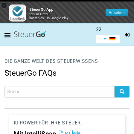
×
SteuerGo App
Ansehen
forium GmbH
kostenlos - In Google Play
22
DIE GANZE WELT DES STEUERWISSENS
SteuerGo FAQs
KI-POWER FÜR IHRE STEUER:
beta
Mit
IntelliScan