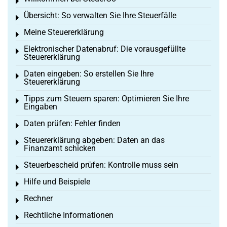
Toggle menu
Übersicht: So verwalten Sie Ihre Steuerfälle
Toggle menu
Meine Steuererklärung
Toggle menu
Elektronischer Datenabruf: Die vorausgefüllte
Toggle menu
Steuererklärung
Daten eingeben: So erstellen Sie Ihre
Toggle menu
Steuererklärung
Tipps zum Steuern sparen: Optimieren Sie Ihre
Toggle menu
Eingaben
Daten prüfen: Fehler finden
Toggle menu
Steuererklärung abgeben: Daten an das
Toggle menu
Finanzamt schicken
Steuerbescheid prüfen: Kontrolle muss sein
Toggle menu
Hilfe und Beispiele
Toggle menu
Rechner
Toggle menu
Rechtliche Informationen
Toggle menu