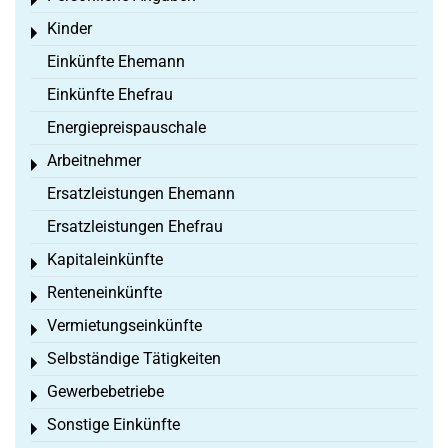
Toggle menu
Kinder
Toggle menu
Einkünfte Ehemann
Einkünfte Ehefrau
Energiepreispauschale
Arbeitnehmer
Toggle menu
Ersatzleistungen Ehemann
Ersatzleistungen Ehefrau
Kapitaleinkünfte
Toggle menu
Renteneinkünfte
Toggle menu
Vermietungseinkünfte
Toggle menu
Selbständige Tätigkeiten
Toggle menu
Gewerbebetriebe
Toggle menu
Sonstige Einkünfte
Toggle menu