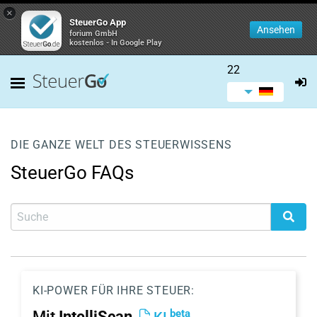
×
SteuerGo App
Ansehen
forium GmbH
kostenlos - In Google Play
22
DIE GANZE WELT DES STEUERWISSENS
SteuerGo FAQs
KI-POWER FÜR IHRE STEUER:
beta
Mit
IntelliScan