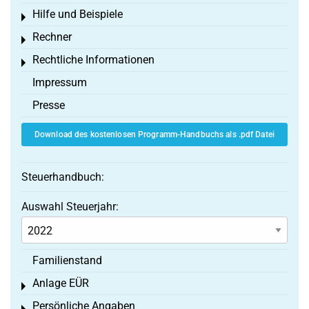
Hilfe und Beispiele
Toggle menu
Rechner
Toggle menu
Rechtliche Informationen
Toggle menu
Impressum
Presse
Download des kostenlosen Programm-Handbuchs als .pdf Datei
Steuerhandbuch:
Auswahl Steuerjahr:
Familienstand
Anlage EÜR
Toggle menu
Persönliche Angaben