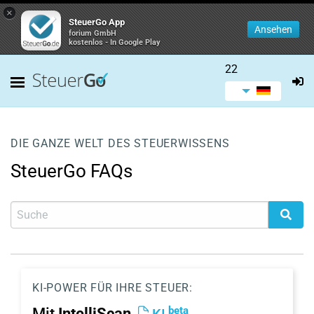
×
SteuerGo App
Ansehen
forium GmbH
kostenlos - In Google Play
22
DIE GANZE WELT DES STEUERWISSENS
SteuerGo FAQs
KI-POWER FÜR IHRE STEUER:
beta
Mit
IntelliScan