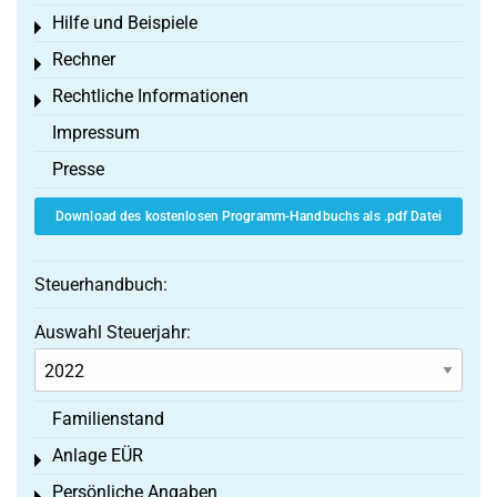
Hilfe und Beispiele
Toggle menu
Rechner
Toggle menu
Rechtliche Informationen
Toggle menu
Impressum
Presse
Download des kostenlosen Programm-Handbuchs als .pdf Datei
Steuerhandbuch:
Auswahl Steuerjahr:
Familienstand
Anlage EÜR
Toggle menu
Persönliche Angaben