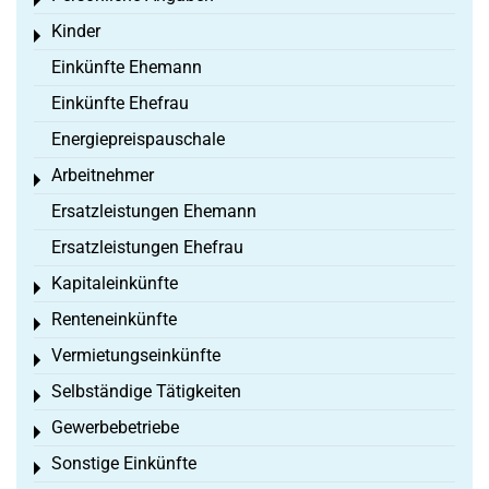
Toggle menu
Kinder
Toggle menu
Einkünfte Ehemann
Einkünfte Ehefrau
Energiepreispauschale
Arbeitnehmer
Toggle menu
Ersatzleistungen Ehemann
Ersatzleistungen Ehefrau
Kapitaleinkünfte
Toggle menu
Renteneinkünfte
Toggle menu
Vermietungseinkünfte
Toggle menu
Selbständige Tätigkeiten
Toggle menu
Gewerbebetriebe
Toggle menu
Sonstige Einkünfte
Toggle menu