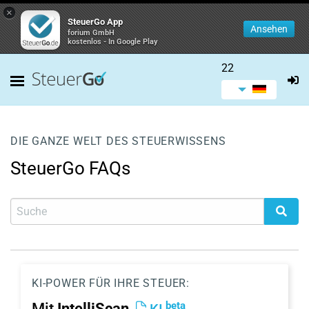
×
SteuerGo App
Ansehen
forium GmbH
kostenlos - In Google Play
22
DIE GANZE WELT DES STEUERWISSENS
SteuerGo FAQs
KI-POWER FÜR IHRE STEUER:
beta
Mit
IntelliScan