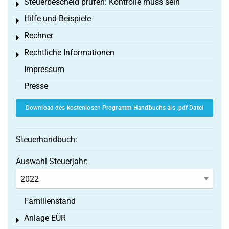
Steuerbescheid prüfen: Kontrolle muss sein
Toggle menu
Hilfe und Beispiele
Toggle menu
Rechner
Toggle menu
Rechtliche Informationen
Toggle menu
Impressum
Presse
Download des kostenlosen Programm-Handbuchs als .pdf Datei
Steuerhandbuch:
Auswahl Steuerjahr:
Familienstand
Anlage EÜR
Toggle menu