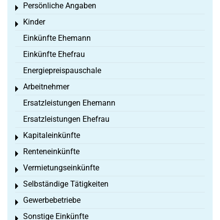
Persönliche Angaben
Toggle menu
Kinder
Toggle menu
Einkünfte Ehemann
Einkünfte Ehefrau
Energiepreispauschale
Arbeitnehmer
Toggle menu
Ersatzleistungen Ehemann
Ersatzleistungen Ehefrau
Kapitaleinkünfte
Toggle menu
Renteneinkünfte
Toggle menu
Vermietungseinkünfte
Toggle menu
Selbständige Tätigkeiten
Toggle menu
Gewerbebetriebe
Toggle menu
Sonstige Einkünfte
Toggle menu