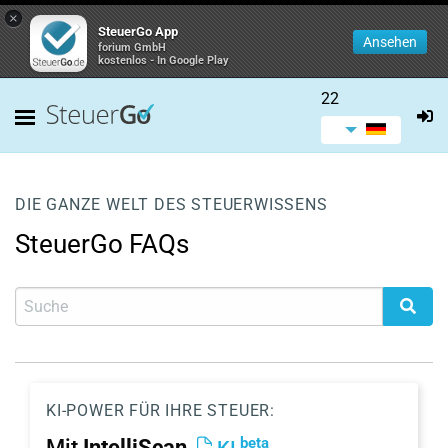
×
SteuerGo App
Ansehen
forium GmbH
kostenlos - In Google Play
22
DIE GANZE WELT DES STEUERWISSENS
SteuerGo FAQs
KI-POWER FÜR IHRE STEUER:
beta
Mit
IntelliScan