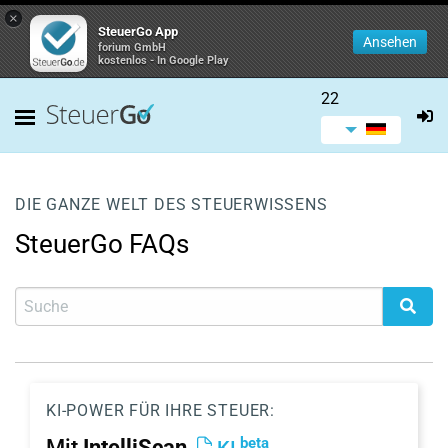
×
SteuerGo App
Ansehen
forium GmbH
kostenlos - In Google Play
22
DIE GANZE WELT DES STEUERWISSENS
SteuerGo FAQs
KI-POWER FÜR IHRE STEUER:
beta
Mit
IntelliScan