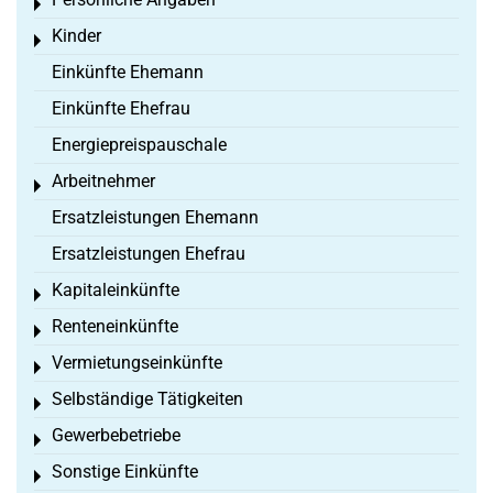
Toggle menu
Kinder
Toggle menu
Einkünfte Ehemann
Einkünfte Ehefrau
Energiepreispauschale
Arbeitnehmer
Toggle menu
Ersatzleistungen Ehemann
Ersatzleistungen Ehefrau
Kapitaleinkünfte
Toggle menu
Renteneinkünfte
Toggle menu
Vermietungseinkünfte
Toggle menu
Selbständige Tätigkeiten
Toggle menu
Gewerbebetriebe
Toggle menu
Sonstige Einkünfte
Toggle menu