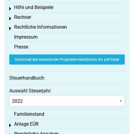
Hilfe und Beispiele
Toggle menu
Rechner
Toggle menu
Rechtliche Informationen
Toggle menu
Impressum
Presse
Download des kostenlosen Programm-Handbuchs als .pdf Datei
Steuerhandbuch:
Auswahl Steuerjahr:
Familienstand
Anlage EÜR
Toggle menu
Persönliche Angaben