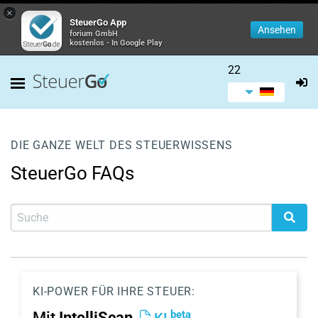
×
SteuerGo App
Ansehen
forium GmbH
kostenlos - In Google Play
22
DIE GANZE WELT DES STEUERWISSENS
SteuerGo FAQs
KI-POWER FÜR IHRE STEUER:
beta
Mit
IntelliScan