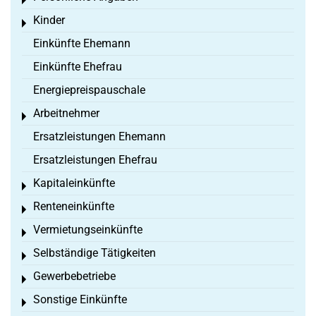
Toggle menu
Kinder
Toggle menu
Einkünfte Ehemann
Einkünfte Ehefrau
Energiepreispauschale
Arbeitnehmer
Toggle menu
Ersatzleistungen Ehemann
Ersatzleistungen Ehefrau
Kapitaleinkünfte
Toggle menu
Renteneinkünfte
Toggle menu
Vermietungseinkünfte
Toggle menu
Selbständige Tätigkeiten
Toggle menu
Gewerbebetriebe
Toggle menu
Sonstige Einkünfte
Toggle menu