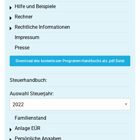
Hilfe und Beispiele
Toggle menu
Rechner
Toggle menu
Rechtliche Informationen
Toggle menu
Impressum
Presse
Download des kostenlosen Programm-Handbuchs als .pdf Datei
Steuerhandbuch:
Auswahl Steuerjahr:
Familienstand
Anlage EÜR
Toggle menu
Persönliche Angaben