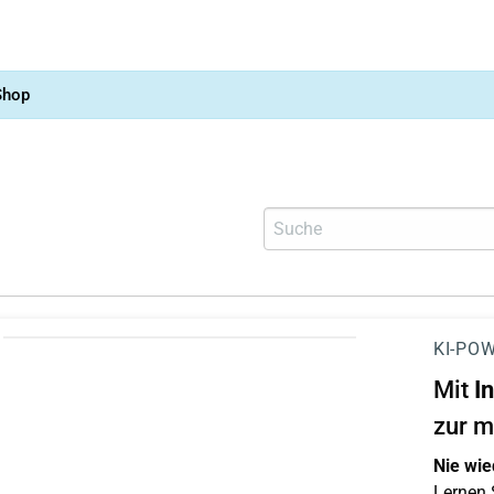
Shop
KI-POW
Mit
I
zur m
Nie wie
Lernen S