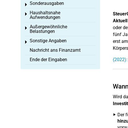
Sonderausgaben
Toggle menu
Haushaltsnahe
Steuer
Toggle menu
Aufwendungen
Aktuell
Außergewöhnliche
oder de
Toggle menu
Belastungen
fünf Ja
Sonstige Angaben
erst am
Toggle menu
Körpers
Nachricht ans Finanzamt
Ende der Eingaben
(2022):
Wann 
Wird da
Investi
Der f
hinz
vorau