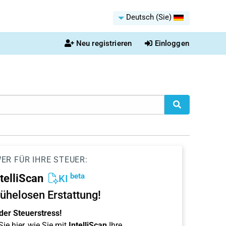
Deutsch (Sie)
Neu registrieren
Einloggen
ER FÜR IHRE STEUER:
beta
ntelliScan
KI
ühelosen Erstattung!
der Steuerstress!
ie hier, wie Sie mit
IntelliScan
Ihre