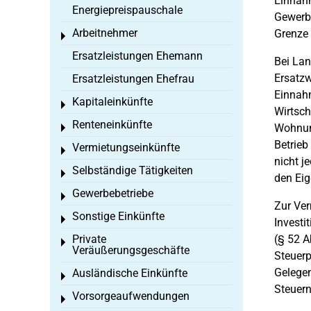
Einnah
Energiepreispauschale
Gewerbe
Arbeitnehmer
Grenze
Toggle menu
Ersatzleistungen Ehemann
Bei Lan
Ersatzw
Ersatzleistungen Ehefrau
Einnahm
Kapitaleinkünfte
Toggle menu
Wirtsch
Renteneinkünfte
Wohnung
Toggle menu
Betrieb
Vermietungseinkünfte
Toggle menu
nicht j
Selbständige Tätigkeiten
Toggle menu
den Eig
Gewerbebetriebe
Toggle menu
Zur Ver
Sonstige Einkünfte
Toggle menu
Investi
Private
(§ 52 A
Toggle menu
Veräußerungsgeschäfte
Steuerp
Gelegen
Ausländische Einkünfte
Toggle menu
Steuer
Vorsorgeaufwendungen
Toggle menu