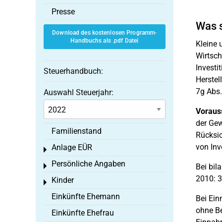
Presse
Was s
Download des kostenlosen Programm-
Handbuchs als .pdf Datei
Kleine 
Wirtsc
Investi
Steuerhandbuch:
Herstel
7g Abs.
Auswahl Steuerjahr:
Voraus
der Gew
Familienstand
Rücksic
von Inv
Anlage EÜR
Toggle menu
Persönliche Angaben
Toggle menu
Bei bil
2010: 3
Kinder
Toggle menu
Einkünfte Ehemann
Bei Ein
ohne Be
Einkünfte Ehefrau