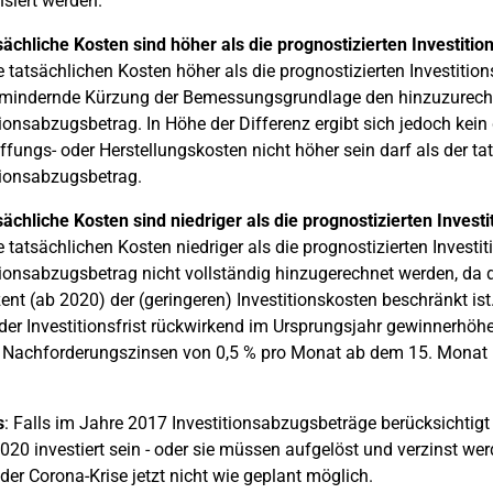
siert werden.
sächliche Kosten sind höher als die prognostizierten Investitio
e tatsächlichen Kosten höher als die prognostizierten Investitio
mindernde Kürzung der Bemessungsgrundlage den hinzuzurechne
tionsabzugsbetrag. In Höhe der Differenz ergibt sich jedoch ke
fungs- oder Herstellungskosten nicht höher sein darf als der 
tionsabzugsbetrag.
sächliche Kosten sind niedriger als die prognostizierten Invest
e tatsächlichen Kosten niedriger als die prognostizierten Invest
tionsabzugsbetrag nicht vollständig hinzugerechnet werden, da 
ent (ab 2020) der (geringeren) Investitionskosten beschränkt ist
der Investitionsfrist rückwirkend im Ursprungsjahr gewinnerhöh
Nachforderungszinsen von 0,5 % pro Monat ab dem 15. Monat n
s
: Falls im Jahre 2017 Investitionsabzugsbeträge berücksichtig
020 investiert sein - oder sie müssen aufgelöst und verzinst werde
 der Corona-Krise jetzt nicht wie geplant möglich.