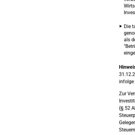
Wirts
Inves
Die t
geno
als d
"Betr
einge
Hinwei
31.12.2
infolge
Zur Ver
Investi
(§ 52 A
Steuerp
Gelegen
Steuer