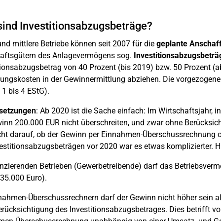
ind Investitionsabzugsbeträge?
und mittlere Betriebe können seit 2007 für die
geplante Anschaf
haftsgütern des Anlagevermögens sog.
Investitionsabzugsbeträ
tionsabzugsbetrag von 40 Prozent (bis 2019) bzw. 50 Prozent (a
lungskosten in der Gewinnermittlung abziehen. Die vorgezogene S
 1 bis 4 EStG).
setzungen
: Ab 2020 ist die Sache einfach: Im Wirtschaftsjahr,
inn 200.000 EUR nicht überschreiten, und zwar ohne Berücksic
ht darauf, ob der Gewinn per Einnahmen-Überschussrechnung oder
estitionsabzugsbeträgen vor 2020 war es etwas komplizierter. Hi
anzierenden Betrieben (Gewerbetreibende) darf das Betriebsverm
35.000 Euro).
nahmen-Überschussrechnern darf der Gewinn nicht höher sein al
rücksichtigung des Investitionsabzugsbetrages. Dies betrifft vor