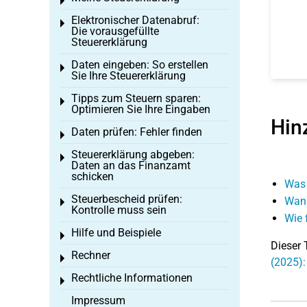
Toggle menu
Elektronischer Datenabruf:
Toggle menu
Die vorausgefüllte
Steuererklärung
Daten eingeben: So erstellen
Toggle menu
Sie Ihre Steuererklärung
Tipps zum Steuern sparen:
Toggle menu
Optimieren Sie Ihre Eingaben
Hin
Daten prüfen: Fehler finden
Toggle menu
Steuererklärung abgeben:
Toggle menu
Daten an das Finanzamt
schicken
Was 
Steuerbescheid prüfen:
Wann
Toggle menu
Kontrolle muss sein
Wie 
Hilfe und Beispiele
Toggle menu
Dieser 
Rechner
Toggle menu
(2025)
Rechtliche Informationen
Toggle menu
Impressum