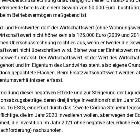
men-Überschussrechnung unabhängig von einer Umsatz- und Gew
treibende bereits ab einem Gewinn von 50.000 Euro buchführung
 beim Betriebsvermögen maßgebend ist.
d- und Forstwirten darf der Wirtschaftswert (ohne Wohnungswer
irtschaftswert nicht höher sein als 125.000 Euro (2009 und 2010
en-Überschussrechnung reicht es aus, wenn entweder die Gewi
aftswert nicht überschritten wird. Bisher war der Einheitswert
swert umfasst. Der Wirtschaftswert ist der Wert des Wirtschafts
 gehört und im Eigentum des Landwirtes steht, also eigene Grund
edoch gepachtete Flächen. Beim Ersatzwirtschaftswert werden a
entumsverhältnissen erfasst.
meidung dieser negativen Effekte und zur Steigerung der Liquidi
tionsabzugsbeträge, deren dreijährige Investitionsfrist im Jahr 2
bs. 16 EStG, eingefügt durch das "Zweite Corona-Steuerhilfege
flichtige, die im Jahr 2020 investieren wollen, aber wegen der Co
heit, die Investition im Jahr 2021 ohne negative steuerliche 
nachforderung) nachzuholen.