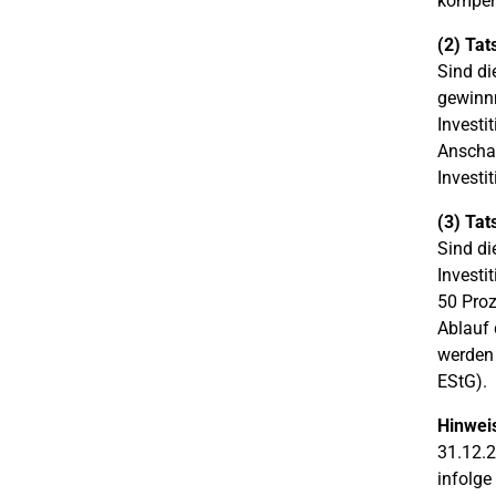
kompen
(2) Tat
Sind di
gewinn
Investi
Anschaf
Investi
(3) Tat
Sind di
Investi
50 Proz
Ablauf 
werden 
EStG).
Hinwei
31.12.2
infolge