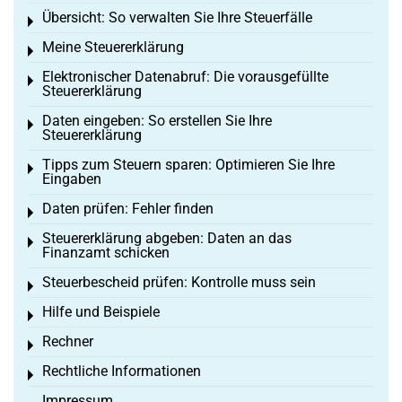
Übersicht: So verwalten Sie Ihre Steuerfälle
Toggle menu
Meine Steuererklärung
Toggle menu
Elektronischer Datenabruf: Die vorausgefüllte
Toggle menu
Steuererklärung
Daten eingeben: So erstellen Sie Ihre
Toggle menu
Steuererklärung
Tipps zum Steuern sparen: Optimieren Sie Ihre
Toggle menu
Eingaben
Daten prüfen: Fehler finden
Toggle menu
Steuererklärung abgeben: Daten an das
Toggle menu
Finanzamt schicken
Steuerbescheid prüfen: Kontrolle muss sein
Toggle menu
Hilfe und Beispiele
Toggle menu
Rechner
Toggle menu
Rechtliche Informationen
Toggle menu
Impressum