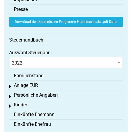
Presse
Download des kostenlosen Programm-Handbuchs als .pdf Datei
Steuerhandbuch:
Auswahl Steuerjahr:
Familienstand
Anlage EÜR
Toggle menu
Persönliche Angaben
Toggle menu
Kinder
Toggle menu
Einkünfte Ehemann
Einkünfte Ehefrau