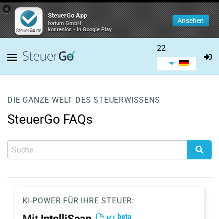
×
SteuerGo App
Ansehen
forium GmbH
kostenlos - In Google Play
22
DIE GANZE WELT DES STEUERWISSENS
SteuerGo FAQs
KI-POWER FÜR IHRE STEUER:
beta
Mit
IntelliScan