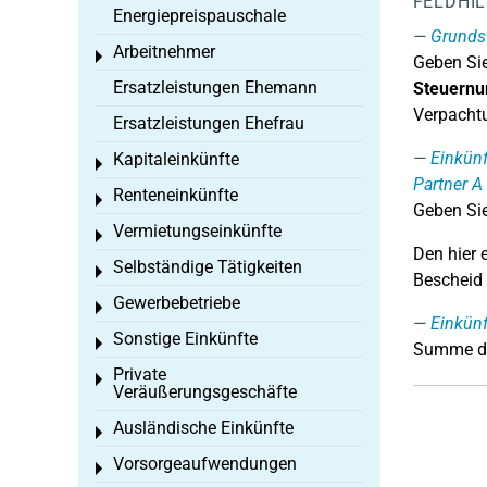
FELDHI
Energiepreispauschale
Grunds
Arbeitnehmer
Toggle menu
Geben Si
Ersatzleistungen Ehemann
Steuernu
Verpachtu
Ersatzleistungen Ehefrau
Einkünf
Kapitaleinkünfte
Toggle menu
Partner A
Renteneinkünfte
Toggle menu
Geben Sie
Vermietungseinkünfte
Toggle menu
Den hier 
Selbständige Tätigkeiten
Toggle menu
Bescheid 
Gewerbebetriebe
Toggle menu
Einkün
Sonstige Einkünfte
Toggle menu
Summe de
Private
Toggle menu
Veräußerungsgeschäfte
Ausländische Einkünfte
Toggle menu
Vorsorgeaufwendungen
Toggle menu