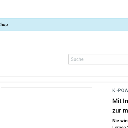
Shop
KI-POW
Mit
I
zur m
Nie wie
Lernen S