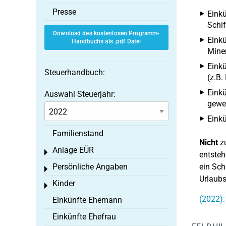
Presse
Eink
Schif
Download des kostenlosen Programm-
Einkü
Handbuchs als .pdf Datei
Mine
Eink
Steuerhandbuch:
(z.B.
Einkü
Auswahl Steuerjahr:
gewe
Einkü
Familienstand
Nicht
zu
Anlage EÜR
Toggle menu
entsteh
Persönliche Angaben
ein Sch
Toggle menu
Urlaubs
Kinder
Toggle menu
(2022):
Einkünfte Ehemann
Einkünfte Ehefrau