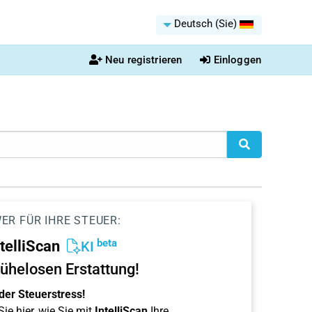
Deutsch (Sie)
Neu registrieren
Einloggen
ER FÜR IHRE STEUER:
beta
ntelliScan
KI
ühelosen Erstattung!
der Steuerstress!
ie hier, wie Sie mit
IntelliScan
Ihre