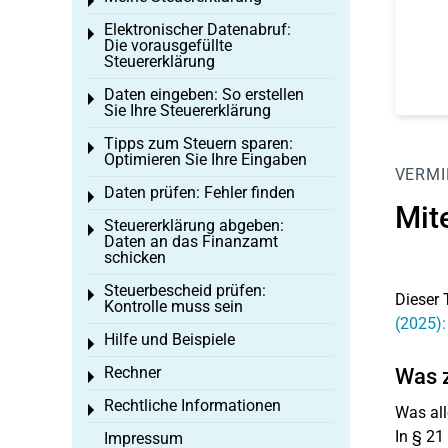
Toggle menu
Elektronischer Datenabruf:
Toggle menu
Die vorausgefüllte
Steuererklärung
Daten eingeben: So erstellen
Toggle menu
Sie Ihre Steuererklärung
Tipps zum Steuern sparen:
Toggle menu
Optimieren Sie Ihre Eingaben
VERMI
Daten prüfen: Fehler finden
Toggle menu
Mit
Steuererklärung abgeben:
Toggle menu
Daten an das Finanzamt
schicken
Steuerbescheid prüfen:
Toggle menu
Dieser 
Kontrolle muss sein
(2025)
Hilfe und Beispiele
Toggle menu
Rechner
Was z
Toggle menu
Rechtliche Informationen
Toggle menu
Was all
In § 21
Impressum