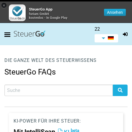
×
SteuerGo App
Ansehen
forium GmbH
kostenlos - In Google Play
22
DIE GANZE WELT DES STEUERWISSENS
SteuerGo FAQs
KI-POWER FÜR IHRE STEUER:
beta
Mit
IntelliScan